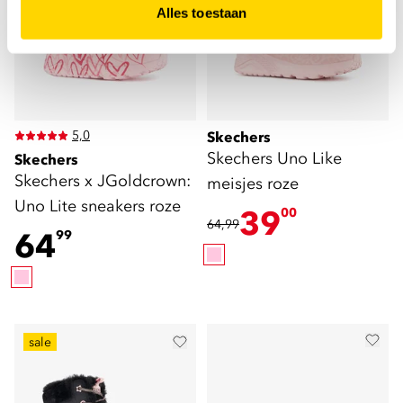
Alles toestaan
5,0
Skechers
Skechers Uno Like
Skechers
Skechers x JGoldcrown:
meisjes roze
Uno Lite sneakers roze
39
00
64,99
64
99
sale