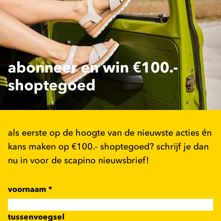
abonneer en win €100.-
shoptegoed
als eerste op de hoogte van de nieuwste acties én
kans maken op €100.- shoptegoed? schrijf je dan
nu in voor de scapino nieuwsbrief!
voornaam
*
tussenvoegsel