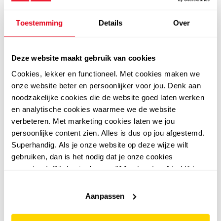
Toestemming
Details
Over
Deze website maakt gebruik van cookies
Cookies, lekker en functioneel. Met cookies maken we
onze website beter en persoonlijker voor jou. Denk aan
Skechers
Skechers
noodzakelijke cookies die de website goed laten werken
Skechers Uno Lite 2.0
Skechers Jumpsters
en analytische cookies waarmee we de website
meisjes sneakers zwart
meisjes sandalen met
verbeteren. Met marketing cookies laten we jou
lichtjes
49
44
99
99
persoonlijke content zien. Alles is dus op jou afgestemd.
Superhandig. Als je onze website op deze wijze wilt
gebruiken, dan is het nodig dat je onze cookies
accepteert. Dit doe je door op "Alles toestaan" te klikken.
Liever geen cookies? Hou er dan rekening mee dat de
sale
website niet optimaal functioneert.
Aanpassen