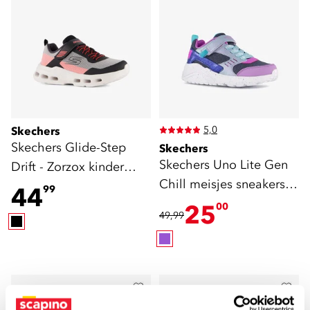
5,0
Skechers
Skechers Glide-Step
Skechers
Skechers Uno Lite Gen
Drift - Zorzox kinder
Chill meisjes sneakers
sneakers zwart rood
44
99
paars
25
00
49,99