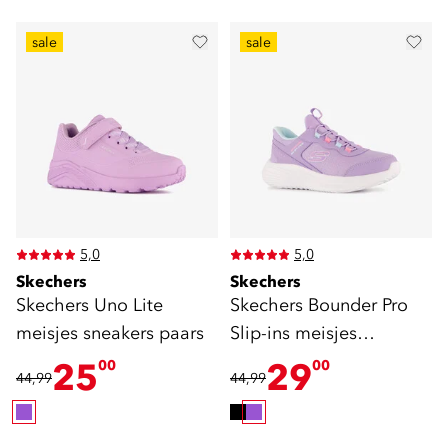
sale
sale
5,0
5,0
Skechers
Skechers
Skechers Uno Lite
Skechers Bounder Pro
meisjes sneakers paars
Slip-ins meisjes
sneakers paars
25
29
00
00
44,99
44,99