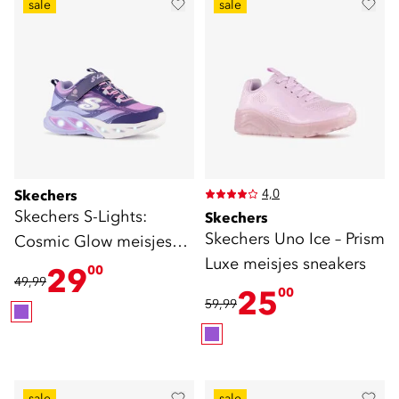
sale
sale
4,0
Skechers
Skechers S-Lights:
Skechers
Skechers Uno Ice – Prism
Cosmic Glow meisjes
Luxe meisjes sneakers
sneakers met lichtjes
29
00
49,99
25
00
59,99
sale
sale