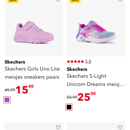
5,0
Skechers
Skechers Girls Uno Lite
Skechers
Skechers S-Light
meisjes sneakers paars
Unicorn Dreams meisjes
15
00
49,99
sneakers
25
00
59,99