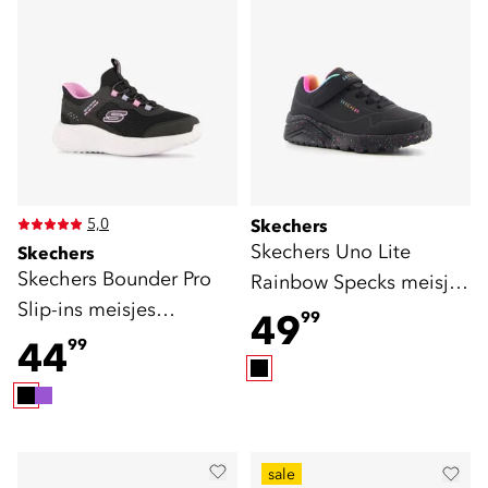
5,0
Skechers
Skechers Uno Lite
Skechers
Skechers Bounder Pro
Rainbow Specks meisjes
Slip-ins meisjes
sneakers zwart
49
99
sneakers zwart
44
99
sale