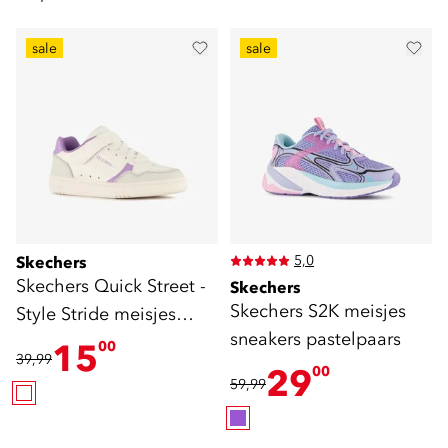
sale
sale
5,0
Skechers
Skechers Quick Street -
Skechers
Skechers S2K meisjes
Style Stride meisjes
sneakers pastelpaars
sneakers wit
15
00
39,99
29
00
59,99