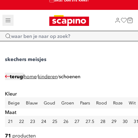
SALE: LAATSTE KANS!
TOT 70% KORTING OP SALE
SHOP NIEUW
Home
skechers meisjes
terug
home
kinderen
schoenen
/
/
Kleur
Beige
Blauw
Goud
Groen
Paars
Rood
Roze
Wit
Maat
21
22
23
24
25
26
27
27.5
28
29
30
3
71
producten