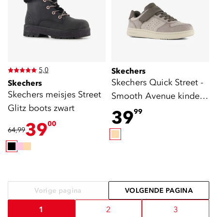
5,0
Skechers
Skechers Quick Street -
Skechers
Skechers meisjes Street
Smooth Avenue kinder
Glitz boots zwart
sneakers beige
39
99
39
00
64,99
Vorige pagina
VOLGENDE PAGINA
1
2
3