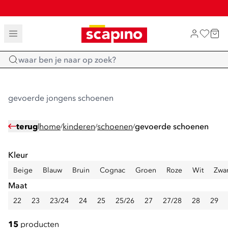
SALE: LAATSTE KANS!
TOT 70% KORTING OP SALE
SHOP NIEUW
Home
gevoerde jongens schoenen
terug
home
kinderen
schoenen
gevoerde schoenen
/
/
/
Kleur
Beige
Blauw
Bruin
Cognac
Groen
Roze
Wit
Zwar
Maat
22
23
23/24
24
25
25/26
27
27/28
28
29
15
producten