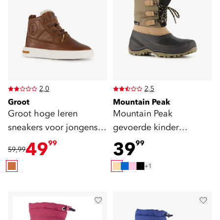
2,0
2,5
Groot
Mountain Peak
Groot hoge leren
Mountain Peak
sneakers voor jongens
gevoerde kinder
cognac
snowboots beige zwart
49
39
99
99
59,99
+1