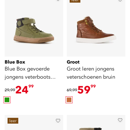
Blue Box
Groot
Blue Box gevoerde
Groot leren jongens
jongens veterboots
veterschoenen bruin
groen
24
59
99
99
29,99
69,99
leer