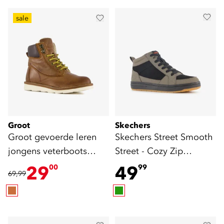
sale
Groot
Skechers
Groot gevoerde leren
Skechers Street Smooth
jongens veterboots
Street - Cozy Zip
cognac
jongens hoge sneakers
29
49
00
99
69,99