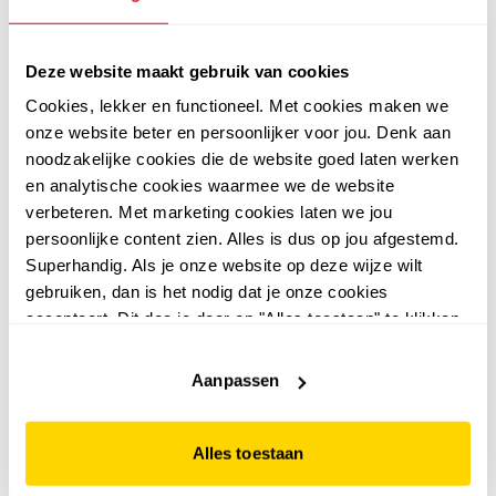
Deze website maakt gebruik van cookies
Cookies, lekker en functioneel. Met cookies maken we
onze website beter en persoonlijker voor jou. Denk aan
noodzakelijke cookies die de website goed laten werken
en analytische cookies waarmee we de website
Mountain Peak
Mountain Peak
verbeteren. Met marketing cookies laten we jou
persoonlijke content zien. Alles is dus op jou afgestemd.
gevoerde kinder
Superhandig. Als je onze website op deze wijze wilt
snowboots zwart
39
99
gebruiken, dan is het nodig dat je onze cookies
accepteert. Dit doe je door op "Alles toestaan" te klikken.
+1
Liever geen cookies? Hou er dan rekening mee dat de
website niet optimaal functioneert.
Aanpassen
FILTEREN
EN SORTEREN
(15)
Alles toestaan