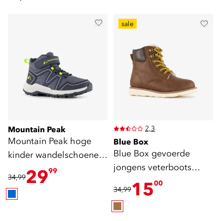
sale
2,3
Mountain Peak
Mountain Peak hoge
Blue Box
Blue Box gevoerde
kinder wandelschoenen
jongens veterboots
cat. A B
29
99
34,99
cognac bruin
15
00
34,99