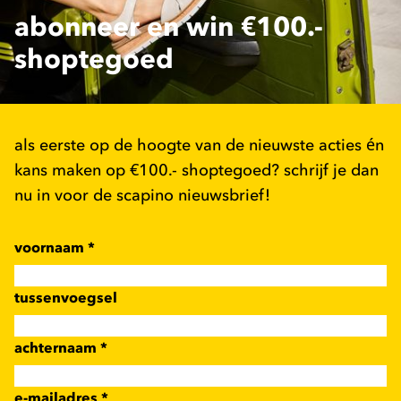
abonneer en win €100.-
shoptegoed
als eerste op de hoogte van de nieuwste acties én
kans maken op €100.- shoptegoed? schrijf je dan
nu in voor de scapino nieuwsbrief!
voornaam
*
tussenvoegsel
achternaam
*
e-mailadres
*