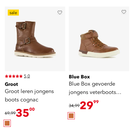
sale
5,0
Blue Box
Blue Box gevoerde
Groot
Groot leren jongens
jongens veterboots
boots cognac
cognac
29
99
34,99
35
00
69,99