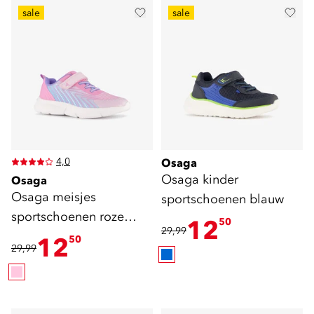
sale
sale
4,0
Osaga
Osaga kinder
Osaga
Osaga meisjes
sportschoenen blauw
sportschoenen roze
12
50
29,99
blauw
12
50
29,99