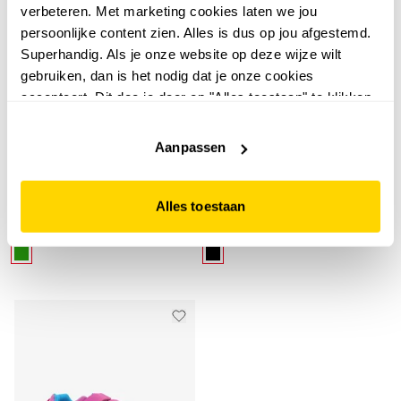
verbeteren. Met marketing cookies laten we jou
persoonlijke content zien. Alles is dus op jou afgestemd.
Superhandig. Als je onze website op deze wijze wilt
gebruiken, dan is het nodig dat je onze cookies
accepteert. Dit doe je door op "Alles toestaan" te klikken.
Liever geen cookies? Hou er dan rekening mee dat de
Osaga
Osaga
website niet optimaal functioneert.
Aanpassen
Osaga kinder
Osaga meisjes
sportschoenen
sportschoenen paars
mintgroen
roze
Alles toestaan
29
15
99
00
34,99
34,99