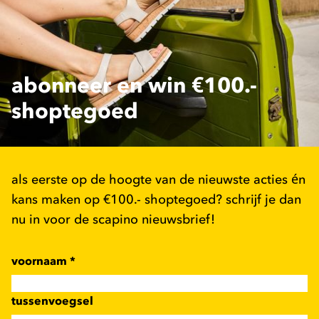
abonneer en win €100.-
shoptegoed
als eerste op de hoogte van de nieuwste acties én
kans maken op €100.- shoptegoed? schrijf je dan
nu in voor de scapino nieuwsbrief!
voornaam
*
tussenvoegsel