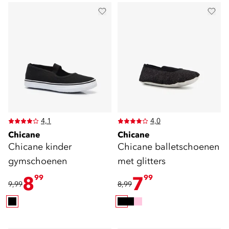
4,1
4,0
Chicane
Chicane
Chicane kinder
Chicane balletschoenen
gymschoenen
met glitters
8
7
99
99
9,99
8,99