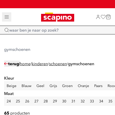
SALE: LAATSTE KANS!
TOT 70% KORTING OP SALE
SHOP NIEUW
Home
gymschoenen
terug
home
kinderen
schoenen
gymschoenen
/
/
/
Kleur
Beige
Blauw
Geel
Grijs
Groen
Oranje
Paars
Roo
Maat
24
25
26
27
28
29
30
31
32
33
34
35
65
producten