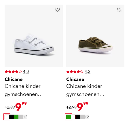
4,0
4,2
Chicane
Chicane
Chicane kinder
Chicane kinder
gymschoenen
gymschoenen
klittenband wit
klittenband groen
9
9
99
99
12,99
12,99
+2
+2