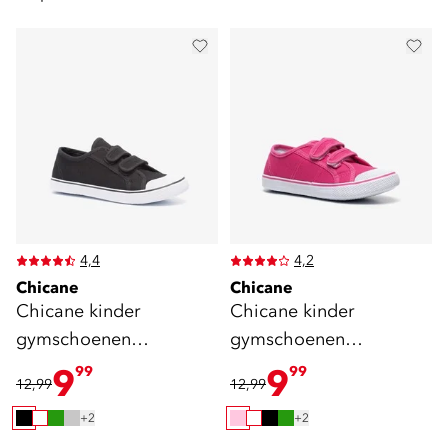
4,4
4,2
Chicane
Chicane
Chicane kinder
Chicane kinder
gymschoenen
gymschoenen
klittenband zwart
klittenband roze
9
9
99
99
12,99
12,99
+2
+2