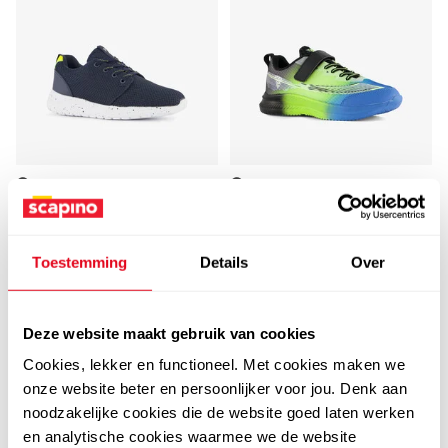
Osaga
Osaga
Osaga kinder
Osaga jongens
sportschoenen blauw
sportschoenen zwart
wit
groen blauw
Toestemming
Details
Over
24
24
99
99
29,99
29,99
Deze website maakt gebruik van cookies
Cookies, lekker en functioneel. Met cookies maken we
sale
onze website beter en persoonlijker voor jou. Denk aan
noodzakelijke cookies die de website goed laten werken
en analytische cookies waarmee we de website