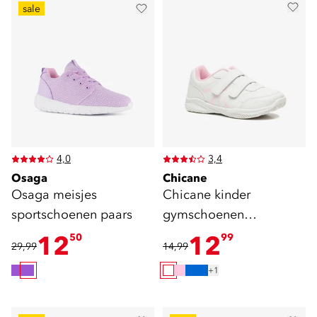
sale
4,0
3,4
Osaga
Chicane
Osaga meisjes
Chicane kinder
sportschoenen paars
gymschoenen
klittenband wit roze
12
12
50
99
29,99
14,99
+1