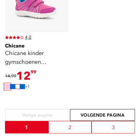
4,0
Chicane
Chicane kinder
gymschoenen
klittenband roze blauw
12
99
14,99
+1
Vorige pagina
VOLGENDE PAGINA
1
2
3