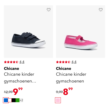
4,4
4,4
Chicane
Chicane
Chicane kinder
Chicane kinder
gymschoenen
gymschoenen
klittenband blauw
9
8
99
99
12,99
9,99
+2