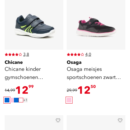
3,8
4,0
Chicane
Osaga
Chicane kinder
Osaga meisjes
gymschoenen
sportschoenen zwart
klittenband blauw groen
roze
12
12
99
50
14,99
29,99
+1