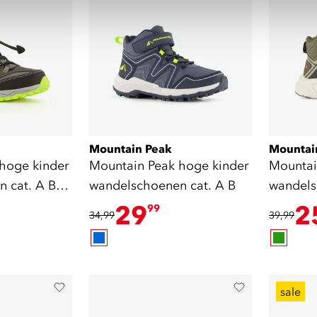
Mountain Peak
Mountai
hoge kinder
Mountain Peak hoge kinder
Mountai
 cat. A B
wandelschoenen cat. A B
wandels
29
2
99
34,99
39,99
sale