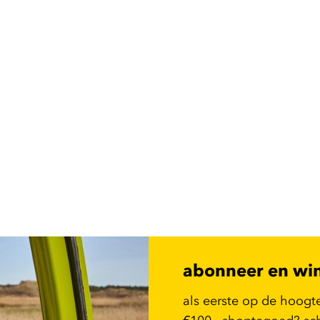
abonneer en wi
als eerste op de hoogt