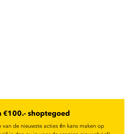
n €100.- shoptegoed
e van de nieuwste acties én kans maken op