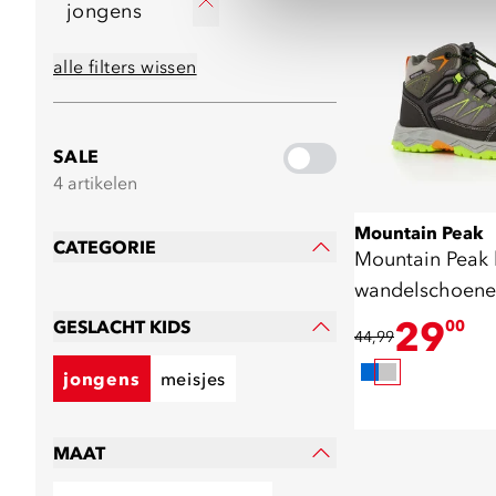
jongens
alle filters wissen
SALE
4 artikelen
Mountain Peak
CATEGORIE
Mountain Peak 
wandelschoenen
grijs
29
GESLACHT KIDS
00
44,99
jongens
meisjes
MAAT