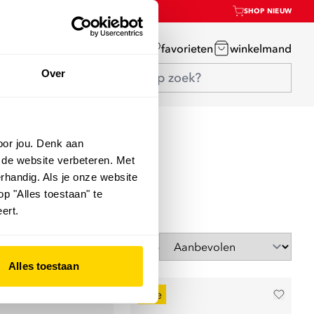
SHOP NIEUW
mijn account
favorieten
winkelmand
Over
oor jou. Denk aan
 de website verbeteren. Met
rhandig. Als je onze website
op "Alles toestaan" te
ert.
Sorteer op
Alles toestaan
sale