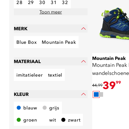
28
29
30
31
32
Toon meer
MERK
Blue Box
Mountain Peak
Mountain Peak
MATERIAAL
Mountain Peak 
wandelschoenen
imitatieleer
textiel
blauw
39
99
44,99
KLEUR
blauw
grijs
groen
wit
zwart