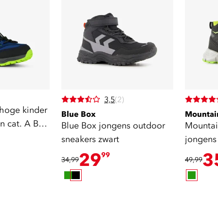
3,5
(2)
hoge kinder
Blue Box
Mountai
 cat. A B
Blue Box jongens outdoor
Mountai
sneakers zwart
jongens
cat. A B
29
3
99
34,99
49,99