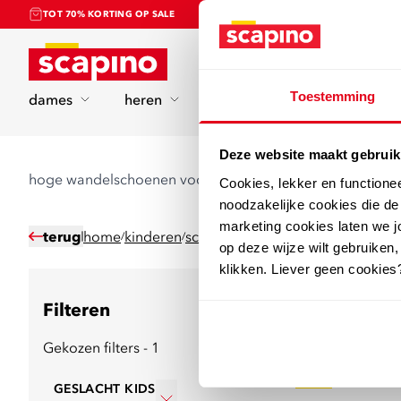
TOT 70% KORTING OP SALE
Home
Toestemming
dames
heren
kinderen
sport
Deze website maakt gebruik
hoge wandelschoenen voor jongens
Cookies, lekker en functione
noodzakelijke cookies die d
marketing cookies laten we jo
terug
home
kinderen
schoenen
wandelschoenen
hoge
/
/
/
/
op deze wijze wilt gebruiken,
klikken. Liever geen cookies
Filteren
7
producten
Gekozen filters - 1
sale
GESLACHT KIDS