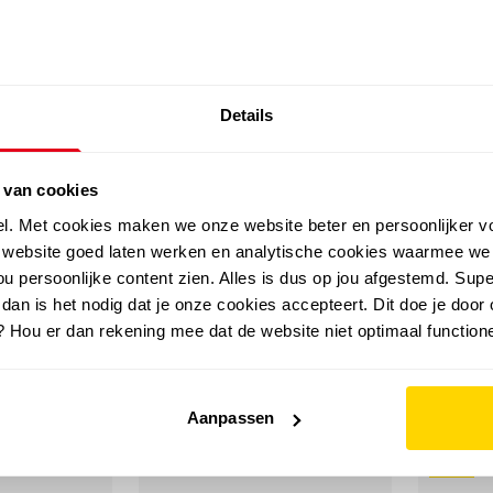
SALE: LAATSTE KANS!
Details
outdoor
zomer
merken
folder
sale
 van cookies
el. Met cookies maken we onze website beter en persoonlijker v
e website goed laten werken en analytische cookies waarmee we
u persoonlijke content zien. Alles is dus op jou afgestemd. Supe
 wandelschoenen
 dan is het nodig dat je onze cookies accepteert. Dit doe je door 
? Hou er dan rekening mee dat de website niet optimaal functione
Aanpassen
sale