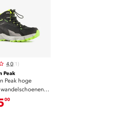
4,0
(1)
n Peak
n Peak hoge
 wandelschoenen
 zwart groen
5
00