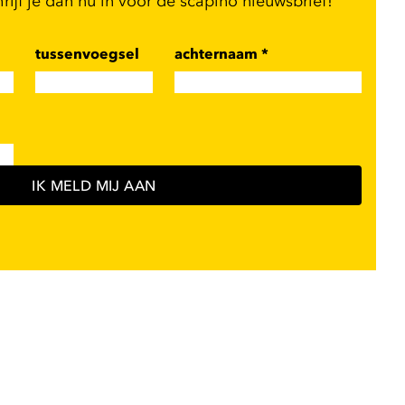
ijf je dan nu in voor de scapino nieuwsbrief!
tussenvoegsel
achternaam
*
IK MELD MIJ AAN