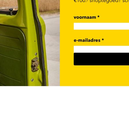
€100.- shoptegoed? schr
voornaam
*
e-mailadres
*