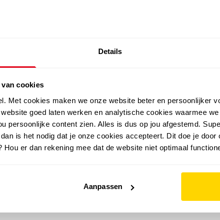
SALE: LAATSTE KANS!
Details
outdoor
zomer
merken
folder
sale
 van cookies
el. Met cookies maken we onze website beter en persoonlijker v
e website goed laten werken en analytische cookies waarmee we
u persoonlijke content zien. Alles is dus op jou afgestemd. Supe
 dan is het nodig dat je onze cookies accepteert. Dit doe je door 
? Hou er dan rekening mee dat de website niet optimaal functione
Aanpassen