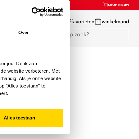
SHOP NIEUW
mijn account
favorieten
winkelmand
Over
oor jou. Denk aan
 de website verbeteren. Met
rhandig. Als je onze website
op "Alles toestaan" te
ert.
Alles toestaan