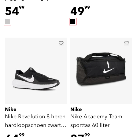
trainingsbroek zwart
54
49
99
99
Nike
Nike
Nike Revolution 8 heren
Nike Academy Team
hardloopschoen zwart
sporttas 60 liter
wit
99
99