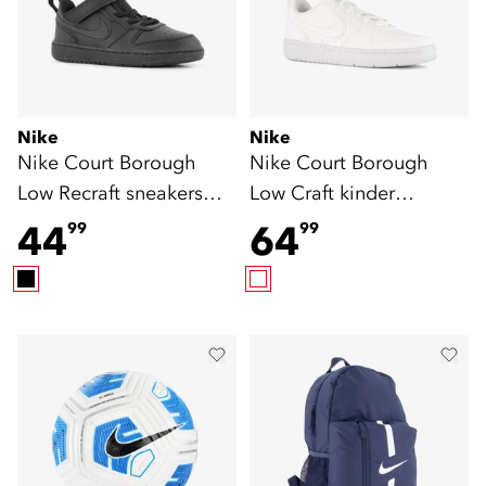
Nike
Nike
Nike Court Borough
Nike Court Borough
Low Recraft sneakers
Low Craft kinder
zwart
sneakers wit
44
64
99
99