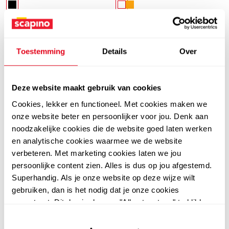
Nieuw
Toestemming
Details
Over
Deze website maakt gebruik van cookies
Cookies, lekker en functioneel. Met cookies maken we
onze website beter en persoonlijker voor jou. Denk aan
noodzakelijke cookies die de website goed laten werken
en analytische cookies waarmee we de website
Nike
Nike
verbeteren. Met marketing cookies laten we jou
Nike JR. Phantom 6 Low
Nike Tiempo Legend 10
persoonlijke content zien. Alles is dus op jou afgestemd.
Club IC Erling Haaland
Club MG heren
Superhandig. Als je onze website op deze wijze wilt
gebruiken, dan is het nodig dat je onze cookies
zaalschoenen groen
voetbalschoenen zwart
49
54
99
99
accepteert. Dit doe je door op "Alles toestaan" te klikken.
oranje
Liever geen cookies? Hou er dan rekening mee dat de
website niet optimaal functioneert.