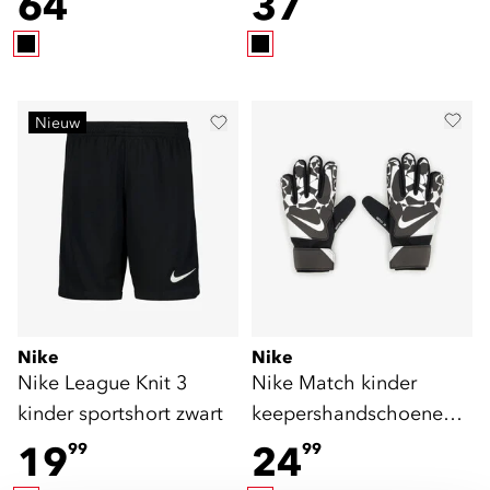
64
37
Nieuw
Nike
Nike
Nike League Knit 3
Nike Match kinder
kinder sportshort zwart
keepershandschoenen
wit zwart
19
24
99
99