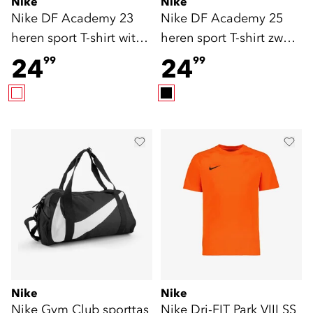
Nike
Nike
Nike DF Academy 23
Nike DF Academy 25
heren sport T-shirt wit
heren sport T-shirt zwart
zwart
wit
24
24
99
99
Nike
Nike
Nike Gym Club sporttas
Nike Dri-FIT Park VIII SS