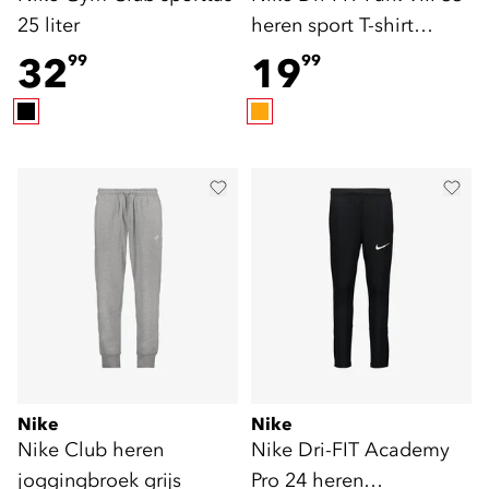
25 liter
heren sport T-shirt
oranje
32
19
99
99
Nike
Nike
Nike Club heren
Nike Dri-FIT Academy
joggingbroek grijs
Pro 24 heren