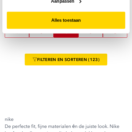
Aanpassen
Alles toestaan
VORIGE PAGINA
VOLGENDE PAGINA
1
3
4
5
6
FILTEREN
EN SORTEREN
(123)
nike
De perfecte fit, fijne materialen én de juiste look. Nike