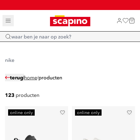
SALE: LAATSTE KANS!
TOT 70% KORTING OP SALE
SHOP NIEUW
Home
nike
terug
home
producten
/
123
producten
online only
online only