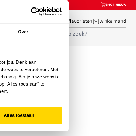
SHOP NIEUW
mijn account
favorieten
winkelmand
Over
oor jou. Denk aan
 de website verbeteren. Met
rhandig. Als je onze website
op "Alles toestaan" te
ert.
Alles toestaan