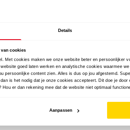
SALE: LAATSTE KANS!
Details
outdoor
zomer
merken
folder
sale
 van cookies
el. Met cookies maken we onze website beter en persoonlijker v
e website goed laten werken en analytische cookies waarmee we
u persoonlijke content zien. Alles is dus op jou afgestemd. Supe
 dan is het nodig dat je onze cookies accepteert. Dit doe je door 
? Hou er dan rekening mee dat de website niet optimaal functione
Aanpassen