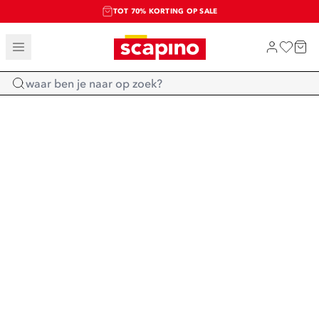
TOT 70% KORTING OP SALE
SALE: LAATSTE KANS!
SHOP NIEUW
Home