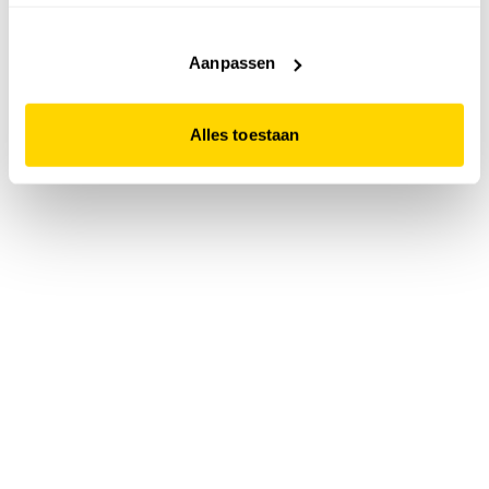
accepteert. Dit doe je door op "Alles toestaan" te klikken.
Liever geen cookies? Hou er dan rekening mee dat de
website niet optimaal functioneert.
Aanpassen
Alles toestaan