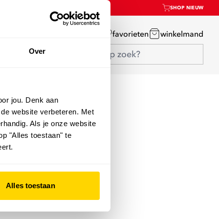
SHOP NIEUW
mijn account
favorieten
winkelmand
Over
oor jou. Denk aan
 de website verbeteren. Met
rhandig. Als je onze website
op "Alles toestaan" te
ert.
Alles toestaan