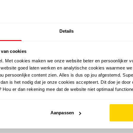
EXTRA ARTIKELEN IN DE SALE
Details
outdoor
zomer
merken
folder
sale
 van cookies
el. Met cookies maken we onze website beter en persoonlijker v
e website goed laten werken en analytische cookies waarmee we
u persoonlijke content zien. Alles is dus op jou afgestemd. Supe
 dan is het nodig dat je onze cookies accepteert. Dit doe je door 
? Hou er dan rekening mee dat de website niet optimaal functione
Aanpassen