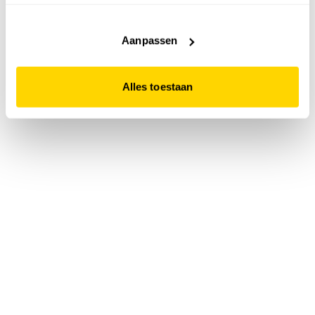
accepteert. Dit doe je door op "Alles toestaan" te klikken.
Liever geen cookies? Hou er dan rekening mee dat de
website niet optimaal functioneert.
Aanpassen
Alles toestaan