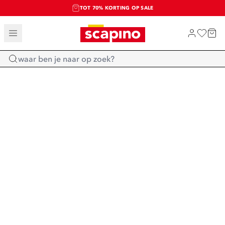
TOT 70% KORTING OP SALE
SALE: LAATSTE KANS!
SHOP NIEUW
Home