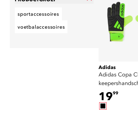
sportaccessoires
voetbalaccessoires
Adidas
Adidas Copa C
keepershandsc
zwart geel
19
99