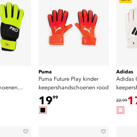
Puma
Adidas
Puma Future Play kinder
Adidas 
hoenen
keepershandschoenen rood
keepers
rood
19
1
99
22,99