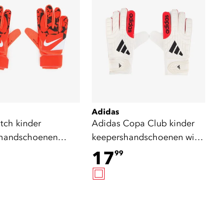
Adidas
tch kinder
Adidas Copa Club kinder
shandschoenen
keepershandschoenen wit
wart
rood
17
99