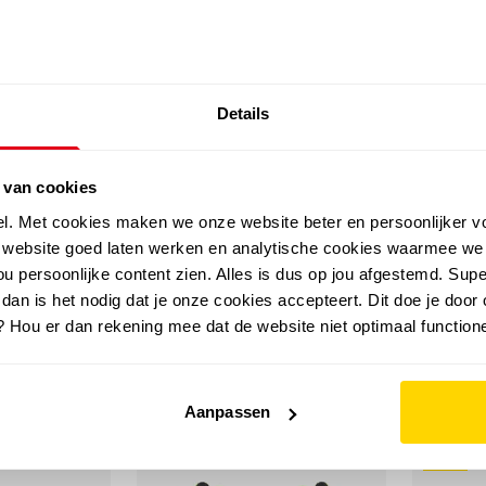
SALE: LAATSTE KANS!
Details
outdoor
zomer
merken
folder
sale
 van cookies
el. Met cookies maken we onze website beter en persoonlijker v
e website goed laten werken en analytische cookies waarmee we
u persoonlijke content zien. Alles is dus op jou afgestemd. Supe
erhandschoenen
 dan is het nodig dat je onze cookies accepteert. Dit doe je door 
? Hou er dan rekening mee dat de website niet optimaal functione
Aanpassen
sale