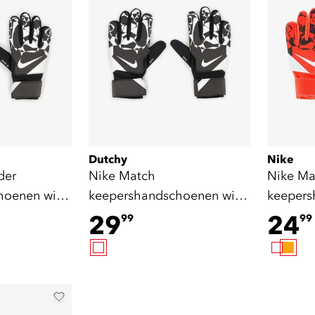
Dutchy
Nike
der
Nike Match
Nike Ma
hoenen wit
keepershandschoenen wit
keeper
zwart
oranje z
29
24
99
99