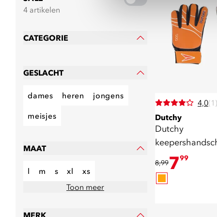
4 artikelen
CATEGORIE
GESLACHT
dames
heren
jongens
4,0
(1
meisjes
Dutchy
Dutchy
keepershandsc
MAAT
7
99
8,99
l
m
s
xl
xs
Toon meer
MERK