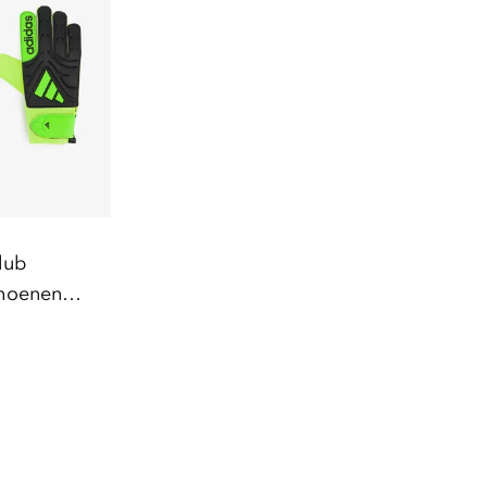
lub
hoenen