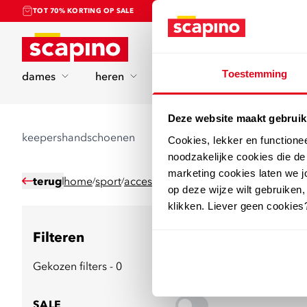
TOT 70% KORTING OP SALE
Home
Toestemming
dames
heren
kinderen
sport
Deze website maakt gebruik
keepershandschoenen
Cookies, lekker en functione
noodzakelijke cookies die d
marketing cookies laten we jo
terug
home
sport
accessoires
voetbalaccessoires
keep
/
/
/
/
op deze wijze wilt gebruiken,
klikken. Liever geen cookies
Filteren
13
producten
Gekozen filters - 0
SALE