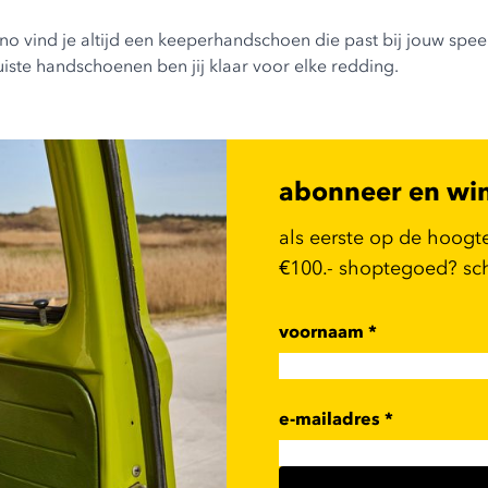
pino vind je altijd een keeperhandschoen die past bij jouw speel
juiste handschoenen ben jij klaar voor elke redding.
abonneer en wi
als eerste op de hoogt
€100.- shoptegoed? schr
voornaam
*
e-mailadres
*