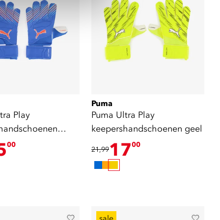
Puma
tra Play
Puma Ultra Play
shandschoenen
keepershandschoenen geel
5
17
00
00
21,99
sale