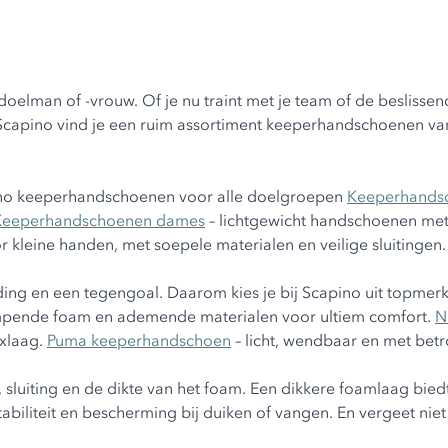
man of -vrouw. Of je nu traint met je team of de beslissende
 Scapino vind je een ruim assortiment keeperhandschoenen va
apino keeperhandschoenen voor alle doelgroepen
Keeperhands
Keeperhandschoenen dames
– lichtgewicht handschoenen me
 kleine handen, met soepele materialen en veilige sluitingen
ng en een tegengoal. Daarom kies je bij Scapino uit topmerk
empende foam en ademende materialen voor ultiem comfort.
N
exlaag.
Puma keeperhandschoen
– licht, wendbaar en met betr
sluiting en de dikte van het foam. Een dikkere foamlaag bied
 stabiliteit en bescherming bij duiken of vangen. En vergeet 