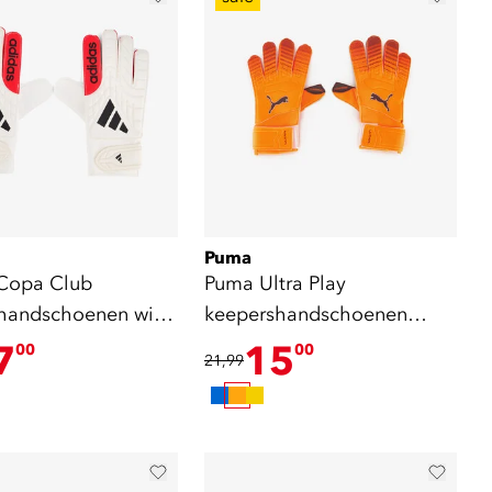
Puma
Copa Club
Puma Ultra Play
handschoenen wit
keepershandschoenen
oranje
7
15
00
00
21,99