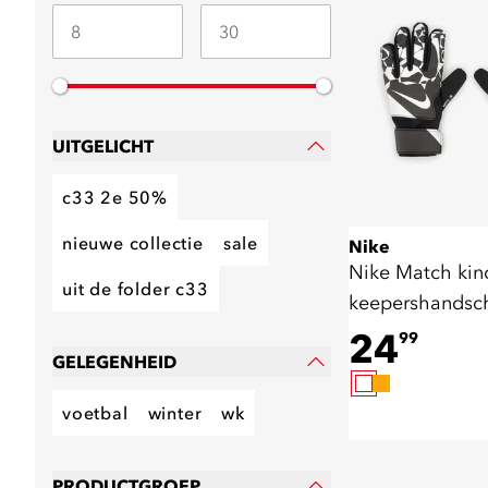
UITGELICHT
c33 2e 50%
nieuwe collectie
sale
Nike
Nike Match kin
uit de folder c33
keepershandsc
zwart
24
99
GELEGENHEID
voetbal
winter
wk
PRODUCTGROEP