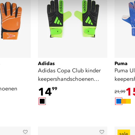
Adidas
Puma
)
Adidas Copa Club kinder
Puma Ul
keepershandschoenen
keeper
zwart geel
blauw
hoenen
14
1
99
21,99
sale