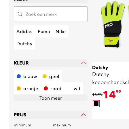
Adidas
Puma
Nike
Dutchy
KLEUR
Dutchy
Dutchy
blauw
geel
keepershandsc
oranje
rood
wit
zwart geel
14
99
16,99
Toon meer
PRIJS
minimum
maximum