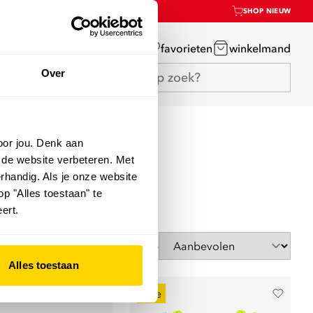
SHOP NIEUW
mijn account
favorieten
winkelmand
Over
oor jou. Denk aan
 de website verbeteren. Met
rhandig. Als je onze website
op "Alles toestaan" te
ert.
Sorteer op
Alles toestaan
sale