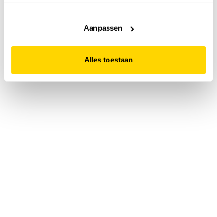
accepteert. Dit doe je door op "Alles toestaan" te klikken.
Liever geen cookies? Hou er dan rekening mee dat de
website niet optimaal functioneert.
Aanpassen
Alles toestaan