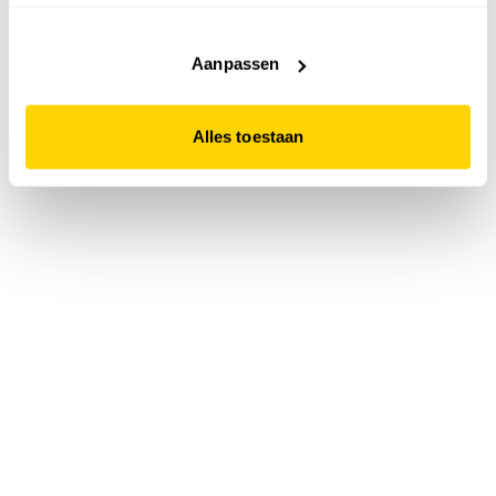
accepteert. Dit doe je door op "Alles toestaan" te klikken.
Liever geen cookies? Hou er dan rekening mee dat de
website niet optimaal functioneert.
Aanpassen
Alles toestaan