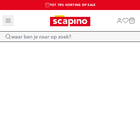
TOT 70% KORTING OP SALE
SALE: LAATSTE KANS!
SHOP NIEUW
Home