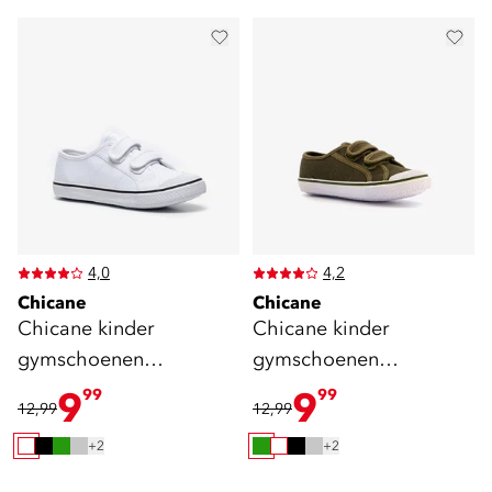
4,0
4,2
Chicane
Chicane
Chicane kinder
Chicane kinder
gymschoenen
gymschoenen
klittenband wit
klittenband groen
9
9
99
99
12,99
12,99
+2
+2