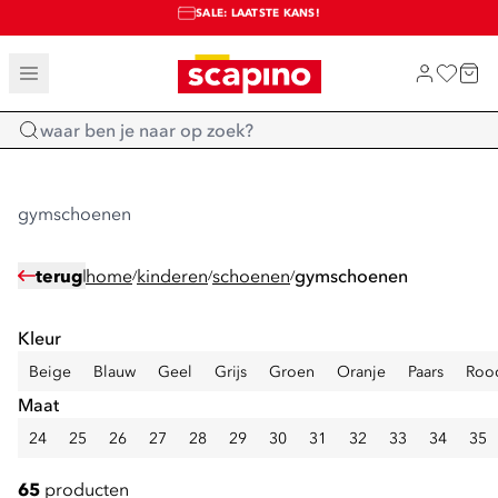
SALE: LAATSTE KANS!
TOT 70% KORTING OP SALE
SHOP NIEUW
Home
gymschoenen
terug
home
kinderen
schoenen
gymschoenen
/
/
/
Kleur
Beige
Blauw
Geel
Grijs
Groen
Oranje
Paars
Roo
Maat
24
25
26
27
28
29
30
31
32
33
34
35
65
producten