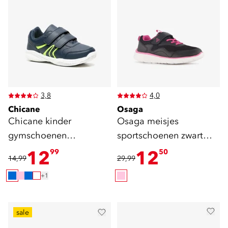
3,8
4,0
Chicane
Osaga
Chicane kinder
Osaga meisjes
gymschoenen
sportschoenen zwart
klittenband blauw groen
roze
12
12
99
50
14,99
29,99
+1
sale