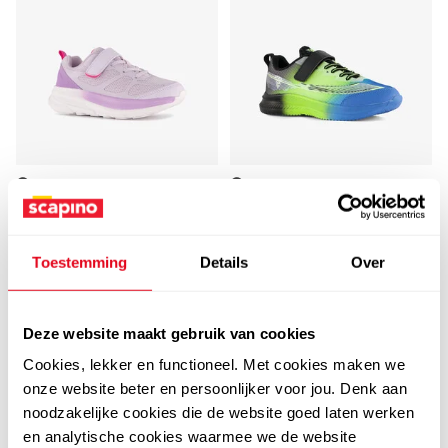
Osaga
Osaga
Osaga meisjes
Osaga jongens
sportschoenen paars
sportschoenen zwart
roze
groen blauw
Toestemming
Details
Over
15
24
00
99
34,99
29,99
Deze website maakt gebruik van cookies
Cookies, lekker en functioneel. Met cookies maken we
sale
onze website beter en persoonlijker voor jou. Denk aan
noodzakelijke cookies die de website goed laten werken
en analytische cookies waarmee we de website