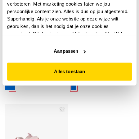
verbeteren. Met marketing cookies laten we jou
persoonlijke content zien. Alles is dus op jou afgestemd.
Superhandig. Als je onze website op deze wijze wilt
gebruiken, dan is het nodig dat je onze cookies
accepteert. Dit doe je door op "Alles toestaan" te klikken.
Liever geen cookies? Hou er dan rekening mee dat de
Osaga
Osaga
website niet optimaal functioneert.
Aanpassen
Osaga kinder
Osaga meisjes
sportschoenen blauw
sportschoenen pastel
wit
Alles toestaan
24
17
99
00
29,99
29,99