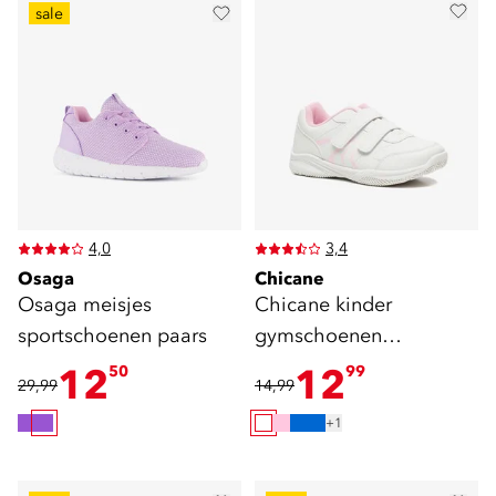
sale
4,0
3,4
Osaga
Chicane
Osaga meisjes
Chicane kinder
sportschoenen paars
gymschoenen
klittenband wit roze
12
12
50
99
29,99
14,99
+1