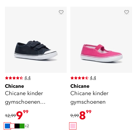
4,4
4,4
Chicane
Chicane
Chicane kinder
Chicane kinder
gymschoenen
gymschoenen
klittenband blauw
9
8
99
99
12,99
9,99
+2