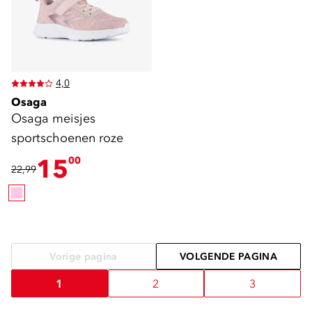
4,0
Osaga
Osaga meisjes
sportschoenen roze
15
00
22,99
Vorige pagina
VOLGENDE PAGINA
1
2
3