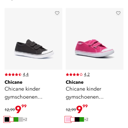
4,4
4,2
Chicane
Chicane
Chicane kinder
Chicane kinder
gymschoenen
gymschoenen
klittenband zwart
klittenband roze
9
9
99
99
12,99
12,99
+2
+2