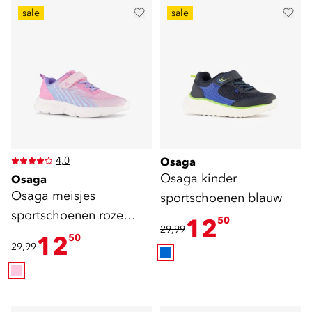
sale
sale
4,0
Osaga
Osaga kinder
Osaga
Osaga meisjes
sportschoenen blauw
sportschoenen roze
12
50
29,99
blauw
12
50
29,99