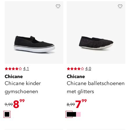
4,1
4,0
Chicane
Chicane
Chicane kinder
Chicane balletschoenen
gymschoenen
met glitters
8
7
99
99
9,99
8,99