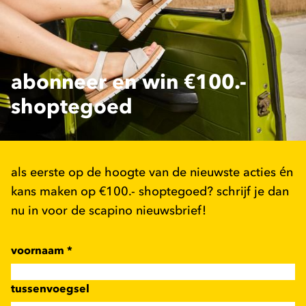
abonneer en win €100.-
shoptegoed
als eerste op de hoogte van de nieuwste acties én
kans maken op €100.- shoptegoed? schrijf je dan
nu in voor de scapino nieuwsbrief!
voornaam
*
tussenvoegsel