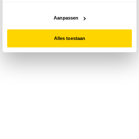
accepteert. Dit doe je door op "Alles toestaan" te klikken.
Liever geen cookies? Hou er dan rekening mee dat de
website niet optimaal functioneert.
Aanpassen
Alles toestaan