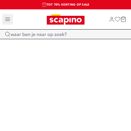
TOT 70% KORTING OP SALE
SALE: LAATSTE KANS!
SHOP NIEUW
Home