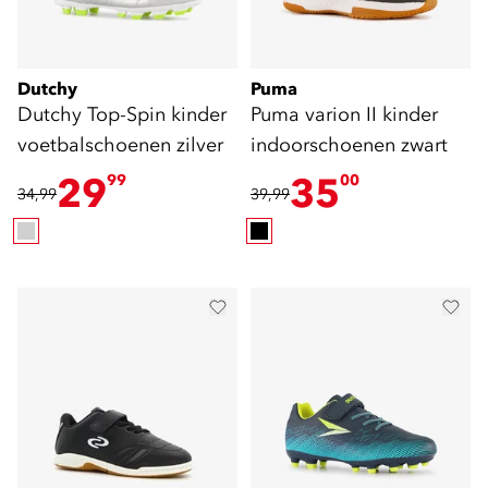
Dutchy
Puma
Dutchy Top-Spin kinder
Puma varion II kinder
voetbalschoenen zilver
indoorschoenen zwart
29
35
99
00
34,99
39,99