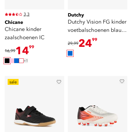
3,3
Dutchy
Dutchy Vision FG kinder
Chicane
Chicane kinder
voetbalschoenen blauw
zaalschoenen IC
geel
24
99
29,99
14
99
16,99
+1
sale