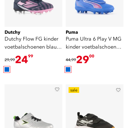
Dutchy
Puma
Dutchy Flow FG kinder
Puma Ultra 6 Play V MG
voetbalschoenen blauw
kinder voetbalschoenen
roze
blauw
24
29
99
00
29,99
44,99
sale