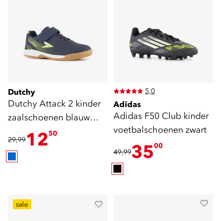
5,0
Dutchy
Dutchy Attack 2 kinder
Adidas
Adidas F50 Club kinder
zaalschoenen blauw
voetbalschoenen zwart
geel
12
50
29,99
35
00
49,99
sale