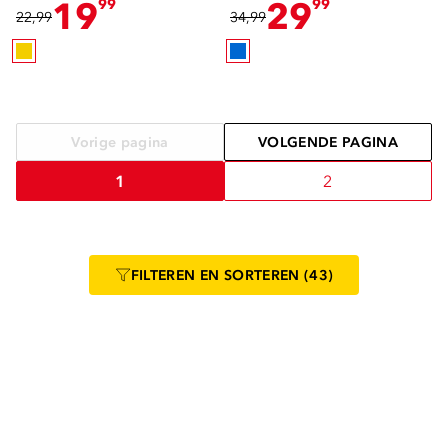
19
29
99
99
22,99
34,99
Vorige pagina
VOLGENDE PAGINA
1
2
FILTEREN
EN SORTEREN
(43)