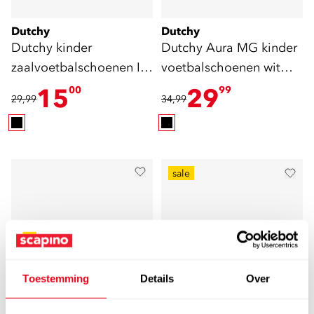
Dutchy
Dutchy
Dutchy kinder
Dutchy Aura MG kinder
zaalvoetbalschoenen IC
voetbalschoenen wit
zwart
oranje
15
29
00
99
29,99
34,99
sale
Toestemming
Details
Over