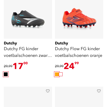
Dutchy
Dutchy
Dutchy FG kinder
Dutchy Flow FG kinder
voetbalschoenen zwart
voetbalschoenen oranje
blauw
17
24
00
99
29,99
29,99