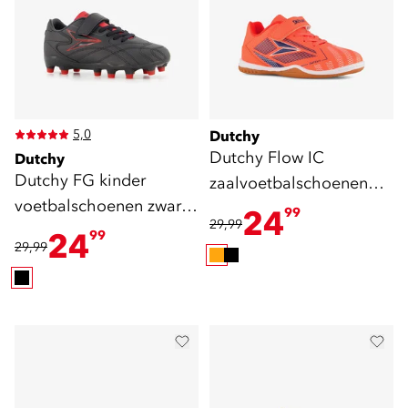
5,0
Dutchy
Dutchy Flow IC
Dutchy
Dutchy FG kinder
zaalvoetbalschoenen
voetbalschoenen zwart
oranje
24
99
29,99
rood
24
99
29,99