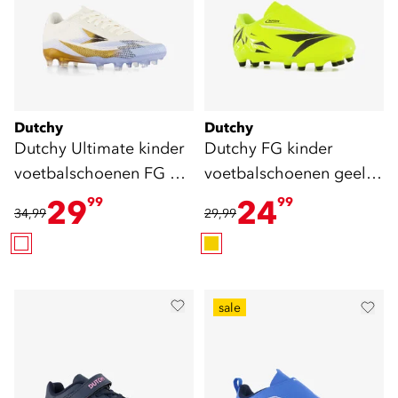
Dutchy
Dutchy
Dutchy Ultimate kinder
Dutchy FG kinder
voetbalschoenen FG wit
voetbalschoenen geel
goud
zwart
29
24
99
99
34,99
29,99
sale