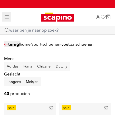
SALE: LAATSTE KANS!
TOT 70% KORTING OP SALE
SHOP NIEUW
Home
terug
home
sport
schoenen
voetbalschoenen
/
/
/
Merk
Adidas
Puma
Chicane
Dutchy
Geslacht
Jongens
Meisjes
43
producten
sale
sale