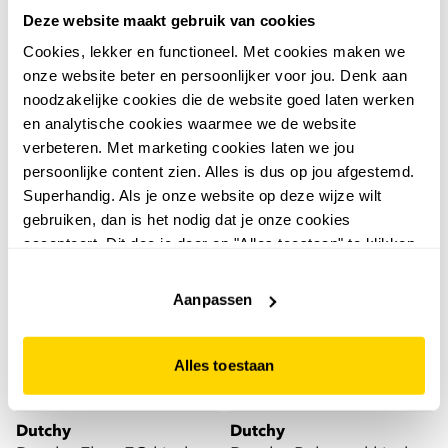
Adidas
Dutchy
Deze website maakt gebruik van cookies
Adidas Copa Pure IV
Dutchy Pitch IC kinder
Cookies, lekker en functioneel. Met cookies maken we
Club MG kinder
zaalschoenen zwart
onze website beter en persoonlijker voor jou. Denk aan
voetbalschoenen zwart
39
12
99
50
noodzakelijke cookies die de website goed laten werken
22,99
en analytische cookies waarmee we de website
verbeteren. Met marketing cookies laten we jou
persoonlijke content zien. Alles is dus op jou afgestemd.
Superhandig. Als je onze website op deze wijze wilt
gebruiken, dan is het nodig dat je onze cookies
accepteert. Dit doe je door op "Alles toestaan" te klikken.
Liever geen cookies? Hou er dan rekening mee dat de
website niet optimaal functioneert.
Aanpassen
Alles toestaan
Dutchy
Dutchy