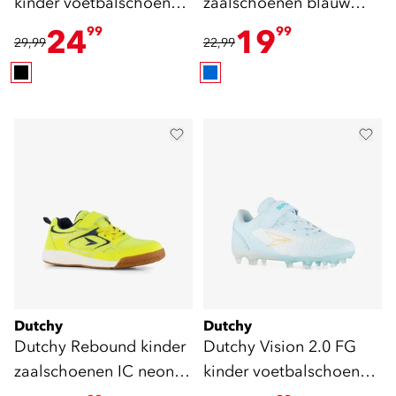
kinder voetbalschoenen
zaalschoenen blauw
zwart rood
groen
24
19
99
99
29,99
22,99
Dutchy
Dutchy
Dutchy Rebound kinder
Dutchy Vision 2.0 FG
zaalschoenen IC neon
kinder voetbalschoenen
geel
lichtblauw