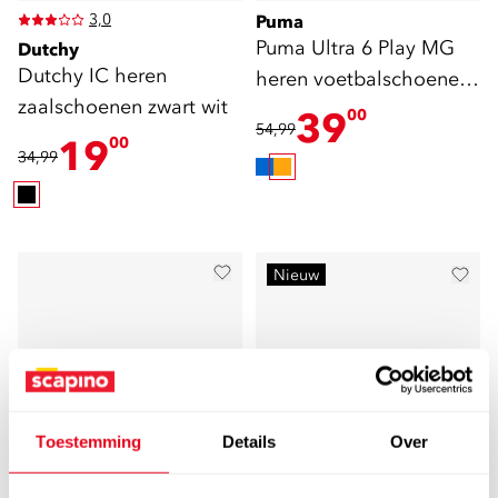
3,0
Puma
Puma Ultra 6 Play MG
Dutchy
Dutchy IC heren
heren voetbalschoenen
zaalschoenen zwart wit
oranje
39
00
54,99
19
00
34,99
Nieuw
Toestemming
Details
Over