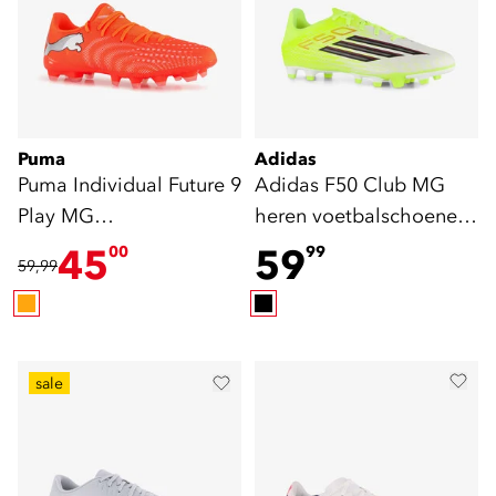
Puma
Adidas
Puma Individual Future 9
Adidas F50 Club MG
Play MG
heren voetbalschoenen
voetbalschoenen oranje
geel
45
59
00
99
59,99
sale