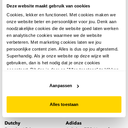
Adidas
Dutchy
Deze website maakt gebruik van cookies
Adidas Copa Pure III
Dutchy IC unisex
Cookies, lekker en functioneel. Met cookies maken we
Club MG heren
zaalschoenen zwart
onze website beter en persoonlijker voor jou. Denk aan
voetbalschoenen wit
39
24
00
99
noodzakelijke cookies die de website goed laten werken
54,99
29,99
en analytische cookies waarmee we de website
verbeteren. Met marketing cookies laten we jou
persoonlijke content zien. Alles is dus op jou afgestemd.
Superhandig. Als je onze website op deze wijze wilt
gebruiken, dan is het nodig dat je onze cookies
accepteert. Dit doe je door op "Alles toestaan" te klikken.
Liever geen cookies? Hou er dan rekening mee dat de
website niet optimaal functioneert.
Aanpassen
Alles toestaan
Dutchy
Adidas