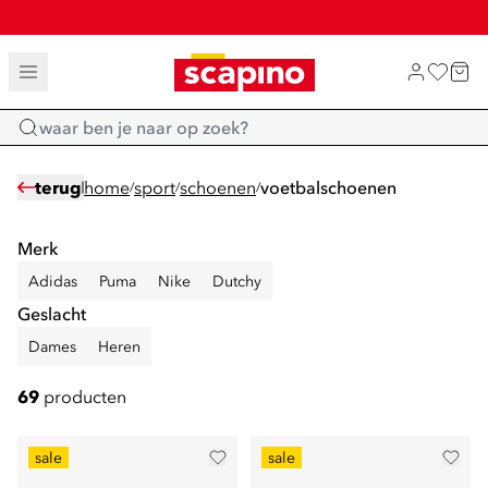
SALE: LAATSTE KANS!
TOT 70% KORTING OP SALE
SHOP NIEUW
Home
terug
home
sport
schoenen
voetbalschoenen
/
/
/
Merk
Adidas
Puma
Nike
Dutchy
Geslacht
Dames
Heren
69
producten
sale
sale