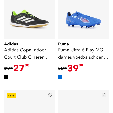
Adidas
Puma
Adidas Copa Indoor
Puma Ultra 6 Play MG
Court Club C heren
dames voetbalschoenen
zaalvoetbalschoenen
blauw
27
39
00
00
39,99
54,99
zwart
sale