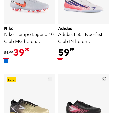
Nike
Adidas
Nike Tiempo Legend 10
Adidas F50 Hyperfast
Club MG heren
Club IN heren
voetbalschoenen blauw
zaalschoenen wit roze
39
59
00
99
54,99
sale