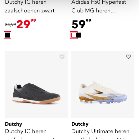
Dutchy IC heren
Adidas F50 Hyperfast
zaalschoenen zwart
Club MG heren
voetbalschoenen wit
29
59
99
99
34,99
roze
Dutchy
Dutchy
Dutchy IC heren
Dutchy Ultimate heren