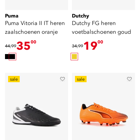
Puma
Dutchy
Puma Vitoria II IT heren
Dutchy FG heren
zaalschoenen oranje
voetbalschoenen goud
35
19
00
00
44,99
34,99
sale
sale