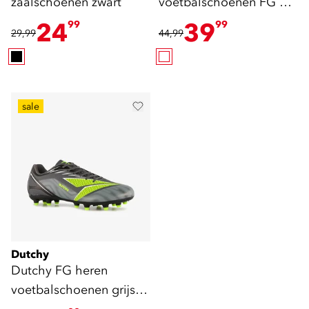
zaalschoenen zwart
voetbalschoenen FG wit
goud
24
39
99
99
29,99
44,99
sale
Dutchy
Dutchy FG heren
voetbalschoenen grijs
groen