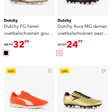
Dutchy
Dutchy
Dutchy FG heren
Dutchy Aura MG dames
voetbalschoenen goud
voetbalschoenen zwart
zwart
roze
32
24
00
99
44,99
29,99
sale
sale