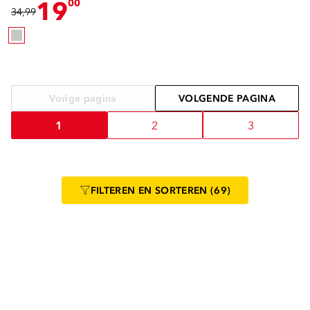
19
00
34,99
Vorige pagina
VOLGENDE PAGINA
1
2
3
FILTEREN
EN SORTEREN
(69)