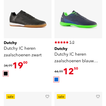
5,0
Dutchy
Dutchy IC heren
Dutchy
Dutchy IC heren
zaalschoenen zwart
zaalschoenen blauw
19
00
34,99
groen
12
50
44,99
sale
sale