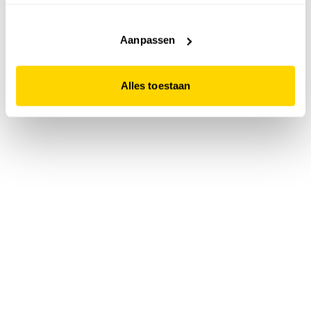
accepteert. Dit doe je door op "Alles toestaan" te klikken.
Liever geen cookies? Hou er dan rekening mee dat de
website niet optimaal functioneert.
Aanpassen
Alles toestaan