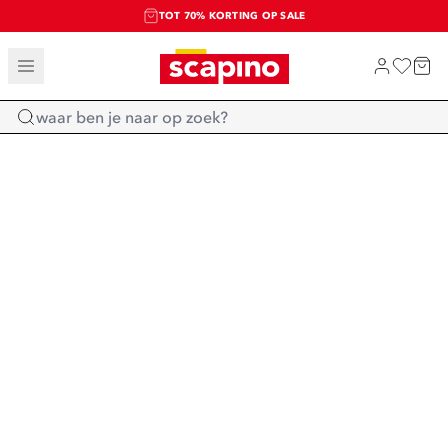
TOT 70% KORTING OP SALE
SALE: LAATSTE KANS!
SHOP NIEUW
Home