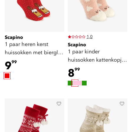
1,0
Scapino
1 paar heren kerst
Scapino
1 paar kinder
huissokken met bierglas
huissokken kattenkopjes
rood
9
99
met antislip
8
99