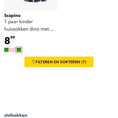
Scapino
1 paar kinder
huissokken dino met
antislip
8
99
FILTEREN
EN SORTEREN
(7)
slofsokken