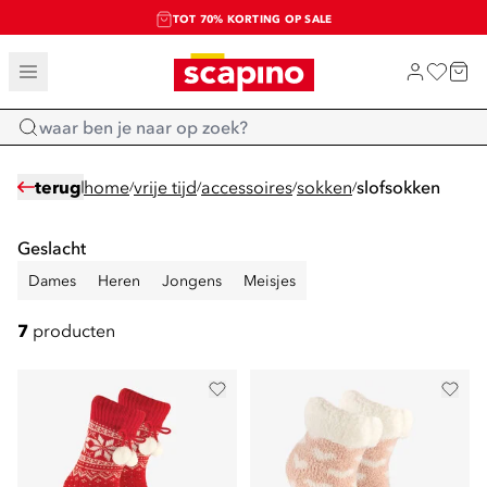
TOT 70% KORTING OP SALE
SHOP NIEUW
Home
terug
home
vrije tijd
accessoires
sokken
slofsokken
/
/
/
/
Geslacht
Dames
Heren
Jongens
Meisjes
7
producten