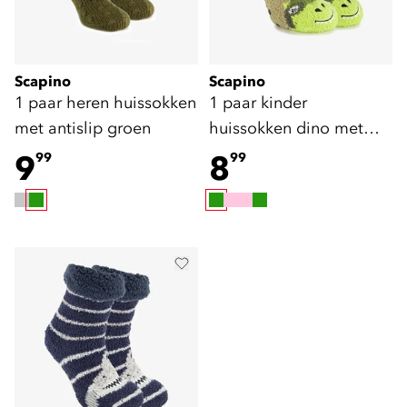
Scapino
Scapino
1 paar heren huissokken
1 paar kinder
met antislip groen
huissokken dino met
antislip
9
8
99
99