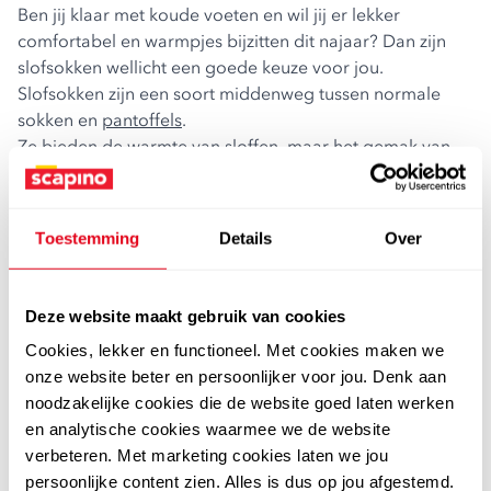
Ben jij klaar met koude voeten en wil jij er lekker
comfortabel en warmpjes bijzitten dit najaar? Dan zijn
slofsokken wellicht een goede keuze voor jou.
Slofsokken zijn een soort middenweg tussen normale
sokken en
pantoffels
.
Ze bieden de warmte van sloffen, maar het gemak van
sokken. Met slofsokken kun je lekker op de bank ploffen
onder een dekentje, zonder eerst je pantoffels uit te
hoeven trekken. Kortom; de perfecte najaars musthave
Toestemming
Details
Over
voor binnenshuis. Bekijk alle soksloffen online.
warm gevoerde pantoffel sokken voor binnenshuis
Slofsokken worden ook wel pantoffel sokken genoemd,
Deze website maakt gebruik van cookies
omdat het dus een soort combinatie is van deze twee. Ze
Cookies, lekker en functioneel. Met cookies maken we
kenmerken zich door een lekkere, warme voering van
onze website beter en persoonlijker voor jou. Denk aan
imitatiebont of teddystof, hebben vaak een gebreid
noodzakelijke cookies die de website goed laten werken
bovenwerk en bevatten meestal antislip zodat je er veilig
en analytische cookies waarmee we de website
op rond kunt lopen binnenshuis en niet uitglijdt. Bij
verbeteren. Met marketing cookies laten we jou
Scapino shop je pantoffelsokken voor het hele gezin.
persoonlijke content zien. Alles is dus op jou afgestemd.
Slofsokken dames