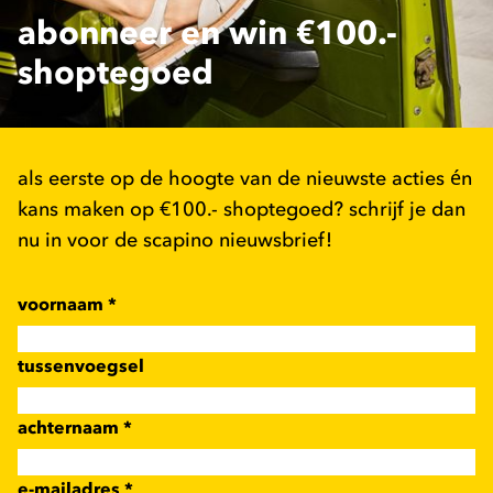
abonneer en win €100.-
shoptegoed
als eerste op de hoogte van de nieuwste acties én
kans maken op €100.- shoptegoed? schrijf je dan
nu in voor de scapino nieuwsbrief!
voornaam
*
tussenvoegsel
achternaam
*
e-mailadres
*