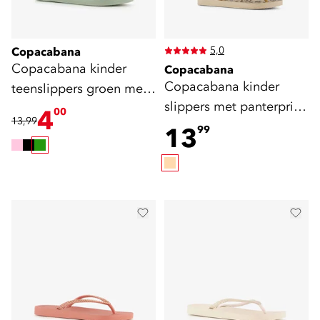
5,0
Copacabana
Copacabana kinder
Copacabana
Copacabana kinder
teenslippers groen met
slippers met panterprint
zeilboot
4
00
13,99
beige
13
99