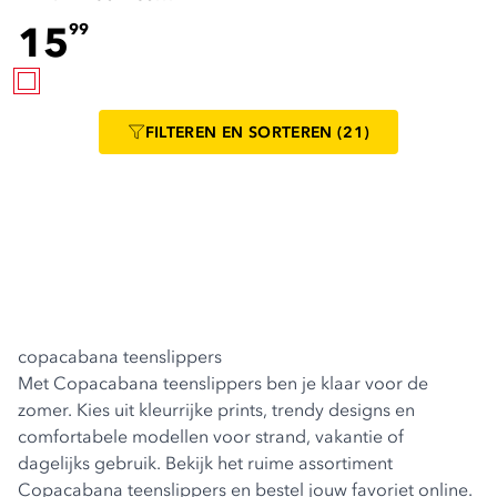
teenslippers wit
15
99
FILTEREN
EN SORTEREN
(21)
copacabana teenslippers
Met Copacabana teenslippers ben je klaar voor de
zomer. Kies uit kleurrijke prints, trendy designs en
comfortabele modellen voor strand, vakantie of
dagelijks gebruik. Bekijk het ruime assortiment
Copacabana teenslippers en bestel jouw favoriet online.