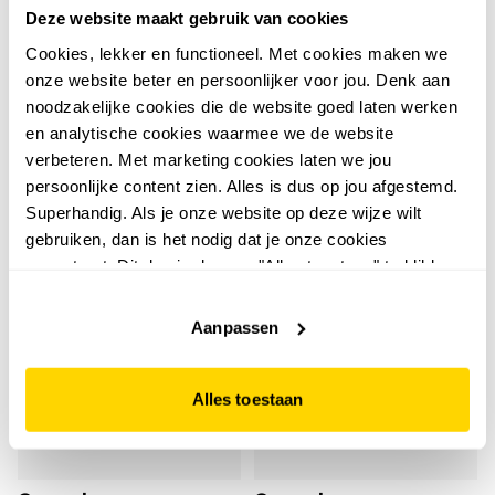
Deze website maakt gebruik van cookies
Copacabana
Copacabana
Cookies, lekker en functioneel. Met cookies maken we
Copacabana kinder
Copacabana Brasil II AD
onze website beter en persoonlijker voor jou. Denk aan
slippers met hartjes roze
heren teenslippers zwart
noodzakelijke cookies die de website goed laten werken
13
15
99
99
en analytische cookies waarmee we de website
verbeteren. Met marketing cookies laten we jou
persoonlijke content zien. Alles is dus op jou afgestemd.
Superhandig. Als je onze website op deze wijze wilt
gebruiken, dan is het nodig dat je onze cookies
sale
accepteert. Dit doe je door op "Alles toestaan" te klikken.
Liever geen cookies? Hou er dan rekening mee dat de
website niet optimaal functioneert.
Aanpassen
Alles toestaan