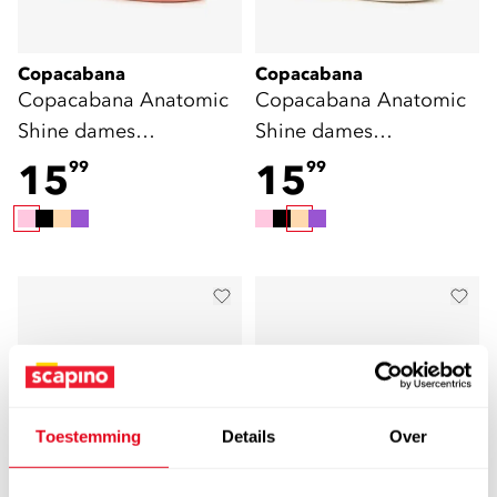
Copacabana
Copacabana
Copacabana Anatomic
Copacabana Anatomic
Shine dames
Shine dames
teenslippers roze
teenslippers beige
15
15
99
99
Toestemming
Details
Over