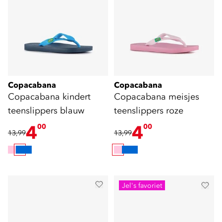
Copacabana
Copacabana
Copacabana kindert
Copacabana meisjes
teenslippers blauw
teenslippers roze
4
4
00
00
13,99
13,99
Jel's favoriet