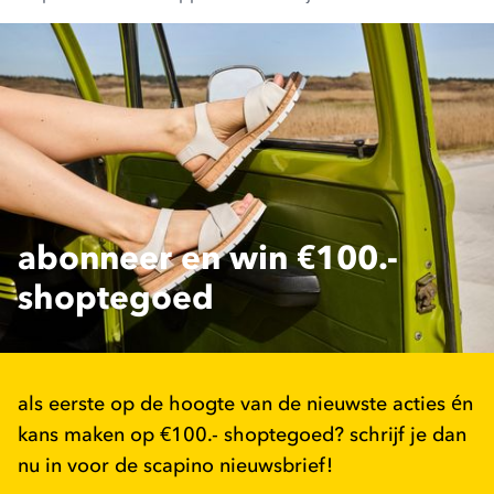
abonneer en win €100.-
shoptegoed
als eerste op de hoogte van de nieuwste acties én
kans maken op €100.- shoptegoed? schrijf je dan
nu in voor de scapino nieuwsbrief!