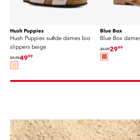
Hush Puppies
Blue Box
Hush Puppies suède dames bio
Blue Box dames
slippers beige
29
99
39,99
49
99
59,99