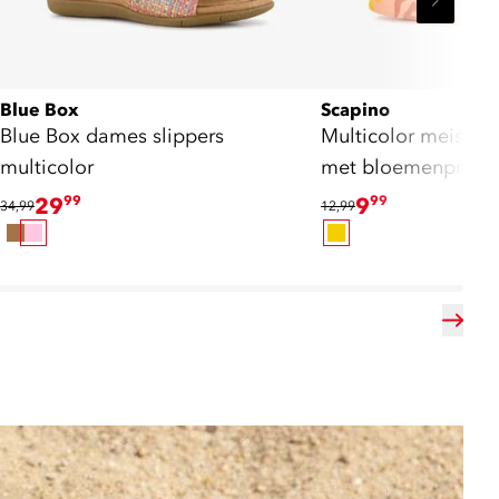
Blue Box
Scapino
Blue Box dames slippers
Multicolor meisjes 
multicolor
met bloemenprint
29
99
9
99
34,99
12,99