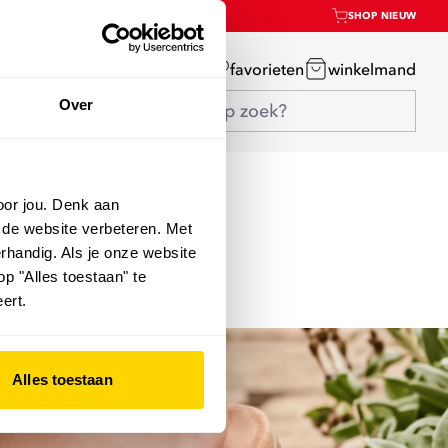
SHOP NIEUW
mijn account
favorieten
winkelmand
Over
oor jou. Denk aan
 de website verbeteren. Met
rhandig. Als je onze website
op "Alles toestaan" te
ert.
Alles toestaan