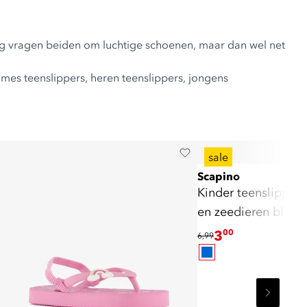
ing vragen beiden om luchtige schoenen, maar dan wel net
mes teenslippers,
heren teenslippers
,
jongens
sale
Scapino
Kinder teenslipper
en zeedieren blauw
3
00
6,99