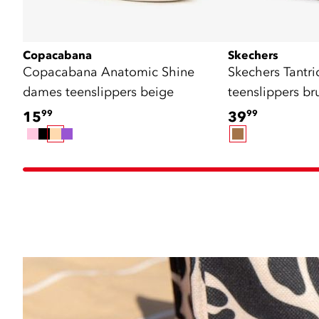
Copacabana
Skechers
Copacabana Anatomic Shine
Skechers Tantri
dames teenslippers beige
teenslippers br
15
99
39
99