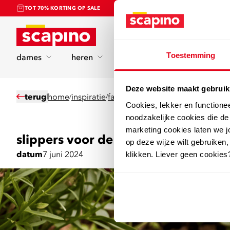
TOT 70% KORTING OP SALE
Home
Toestemming
dames
heren
kinderen
sport
Deze website maakt gebruik
terug
home
inspiratie
fashion
slippers voor de hele zo
/
/
/
Cookies, lekker en functione
noodzakelijke cookies die d
marketing cookies laten we jo
slippers voor de hele zomer
op deze wijze wilt gebruiken,
datum
7 juni 2024
klikken. Liever geen cookies