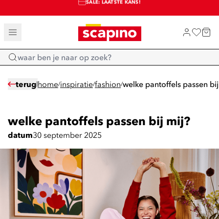
SALE: LAATSTE KANS!
TOT 70% KORTING OP SALE
SHOP NIEUW
Home
terug
home
inspiratie
fashion
welke pantoffels passen bij
/
/
/
welke pantoffels passen bij mij?
datum
30 september 2025