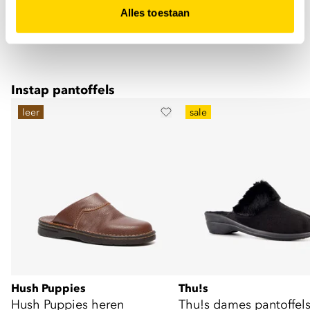
Alles toestaan
Instap pantoffels
leer
sale
Hush Puppies
Thu!s
Hush Puppies heren
Thu!s dames pantoffel