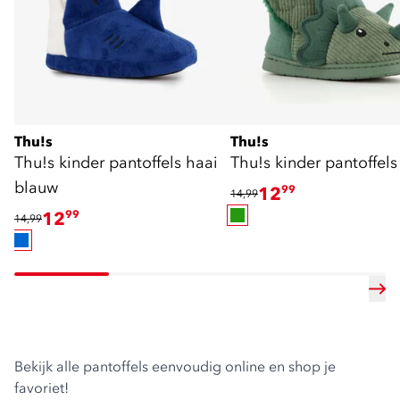
Thu!s
Thu!s
Thu!s kinder pantoffels haai
Thu!s kinder pantoffels
blauw
12
99
14,99
12
99
14,99
Bekijk alle pantoffels eenvoudig online en shop je
favoriet!