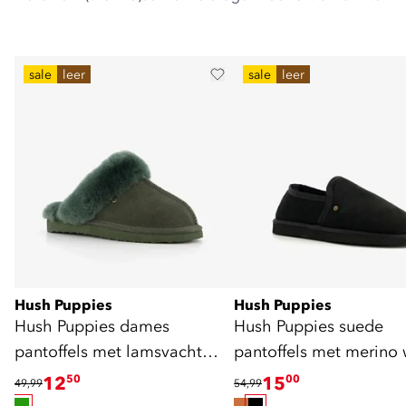
sale
leer
sale
leer
Hush Puppies
Hush Puppies
Hush Puppies dames
Hush Puppies suede
pantoffels met lamsvacht
pantoffels met merino 
groen
zwart
12
50
15
00
49,99
54,99