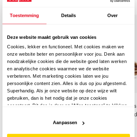
Dichte pantoffels
Toestemming
Details
Over
Deze website maakt gebruik van cookies
Cookies, lekker en functioneel. Met cookies maken we
onze website beter en persoonlijker voor jou. Denk aan
noodzakelijke cookies die de website goed laten werken
en analytische cookies waarmee we de website
verbeteren. Met marketing cookies laten we jou
persoonlijke content zien. Alles is dus op jou afgestemd.
Superhandig. Als je onze website op deze wijze wilt
gebruiken, dan is het nodig dat je onze cookies
Thu!s
Thu!s
Thu!s gevoerde heren
Thu!s gevoerde dames
accepteert. Dit doe je door op "Alles toestaan" te klikken.
Liever geen cookies? Hou er dan rekening mee dat de
pantoffels zwart
pantoffels met luipaard
website niet optimaal functioneert.
Aanpassen
14
99
17
99
16,99
19,99