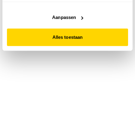
accepteert. Dit doe je door op "Alles toestaan" te klikken.
Liever geen cookies? Hou er dan rekening mee dat de
website niet optimaal functioneert.
Aanpassen
Alles toestaan