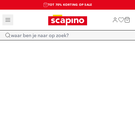
TOT 70% KORTING OP SALE
SALE: LAATSTE KANS!
SHOP NIEUW
Home