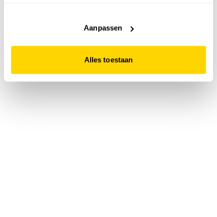
accepteert. Dit doe je door op "Alles toestaan" te klikken.
Liever geen cookies? Hou er dan rekening mee dat de
website niet optimaal functioneert.
Aanpassen
Alles toestaan