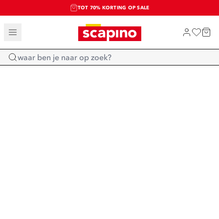
TOT 70% KORTING OP SALE
SALE: LAATSTE KANS!
SHOP NIEUW
Home