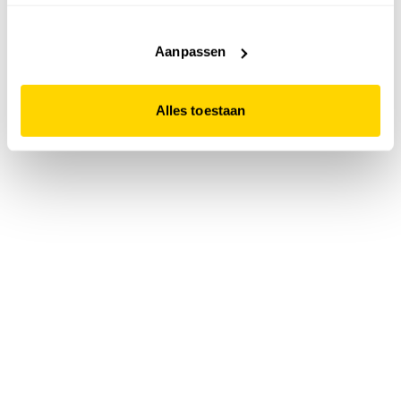
accepteert. Dit doe je door op "Alles toestaan" te klikken.
Liever geen cookies? Hou er dan rekening mee dat de
website niet optimaal functioneert.
Aanpassen
Alles toestaan