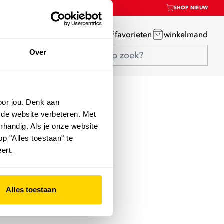
SHOP NIEUW
mijn account
favorieten
winkelmand
Over
oor jou. Denk aan
 de website verbeteren. Met
rhandig. Als je onze website
op "Alles toestaan" te
ert.
Alles toestaan