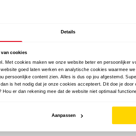
SALE: LAATSTE KANS!
Details
outdoor
zomer
merken
folder
sale
 van cookies
el. Met cookies maken we onze website beter en persoonlijker v
e website goed laten werken en analytische cookies waarmee we
u persoonlijke content zien. Alles is dus op jou afgestemd. Supe
 dan is het nodig dat je onze cookies accepteert. Dit doe je door 
? Hou er dan rekening mee dat de website niet optimaal functione
Aanpassen