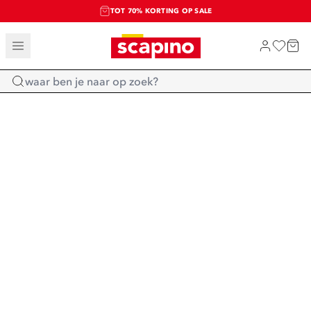
TOT 70% KORTING OP SALE
SALE: LAATSTE KANS!
SHOP NIEUW
Home