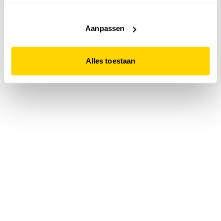
accepteert. Dit doe je door op "Alles toestaan" te klikken.
Liever geen cookies? Hou er dan rekening mee dat de
website niet optimaal functioneert.
Aanpassen
Alles toestaan