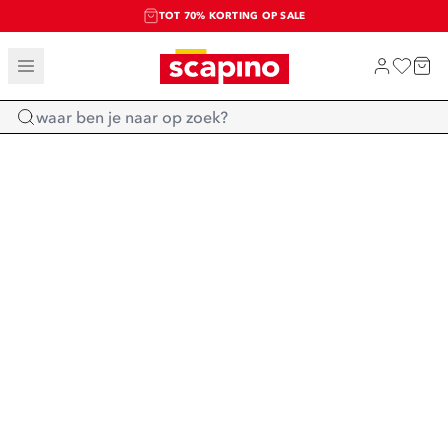
TOT 70% KORTING OP SALE
SALE: LAATSTE KANS!
SHOP NIEUW
Home