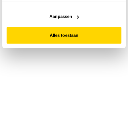
accepteert. Dit doe je door op "Alles toestaan" te klikken.
Liever geen cookies? Hou er dan rekening mee dat de
website niet optimaal functioneert.
Aanpassen
Alles toestaan