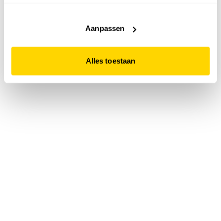
accepteert. Dit doe je door op "Alles toestaan" te klikken.
Liever geen cookies? Hou er dan rekening mee dat de
website niet optimaal functioneert.
Aanpassen
Alles toestaan