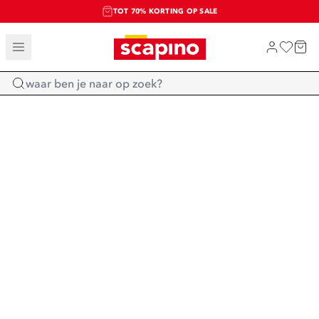
TOT 70% KORTING OP SALE
SALE: LAATSTE KANS!
SHOP NIEUW
Home