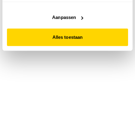
accepteert. Dit doe je door op "Alles toestaan" te klikken.
Liever geen cookies? Hou er dan rekening mee dat de
website niet optimaal functioneert.
Aanpassen
Alles toestaan