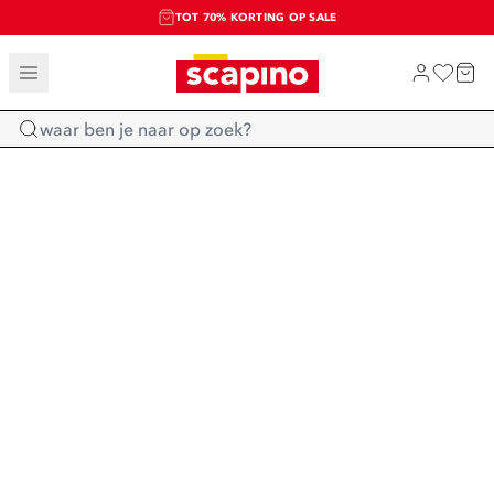
TOT 70% KORTING OP SALE
SALE: LAATSTE KANS!
SHOP NIEUW
Home