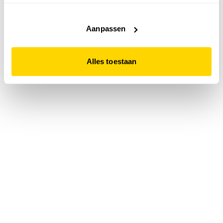
accepteert. Dit doe je door op "Alles toestaan" te klikken.
Liever geen cookies? Hou er dan rekening mee dat de
website niet optimaal functioneert.
Aanpassen
Alles toestaan