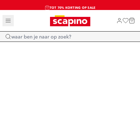
TOT 70% KORTING OP SALE
SALE: LAATSTE KANS!
SHOP NIEUW
Home