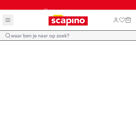
TOT 70% KORTING OP SALE
SALE: LAATSTE KANS!
SHOP NIEUW
Home