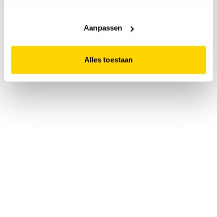
accepteert. Dit doe je door op "Alles toestaan" te klikken.
Liever geen cookies? Hou er dan rekening mee dat de
website niet optimaal functioneert.
Aanpassen
Alles toestaan