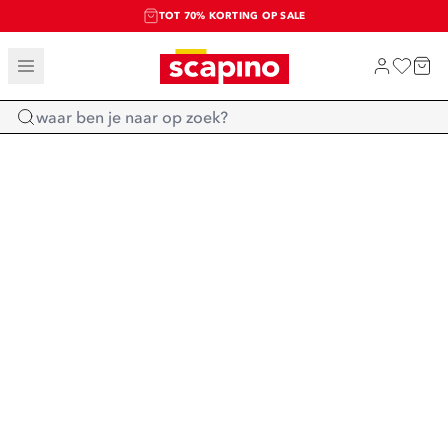
TOT 70% KORTING OP SALE
SALE: LAATSTE KANS!
SHOP NIEUW
Home