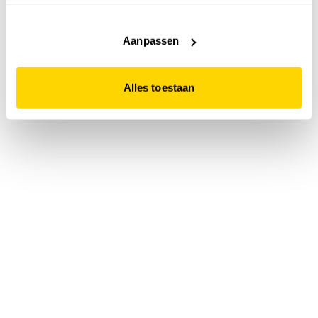
accepteert. Dit doe je door op "Alles toestaan" te klikken.
Liever geen cookies? Hou er dan rekening mee dat de
website niet optimaal functioneert.
Aanpassen
Alles toestaan