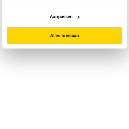
accepteert. Dit doe je door op "Alles toestaan" te klikken.
Liever geen cookies? Hou er dan rekening mee dat de
website niet optimaal functioneert.
Aanpassen
Alles toestaan