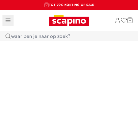
TOT 70% KORTING OP SALE
SALE: LAATSTE KANS!
SHOP NIEUW
Home