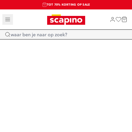
TOT 70% KORTING OP SALE
SALE: LAATSTE KANS!
SHOP NIEUW
Home