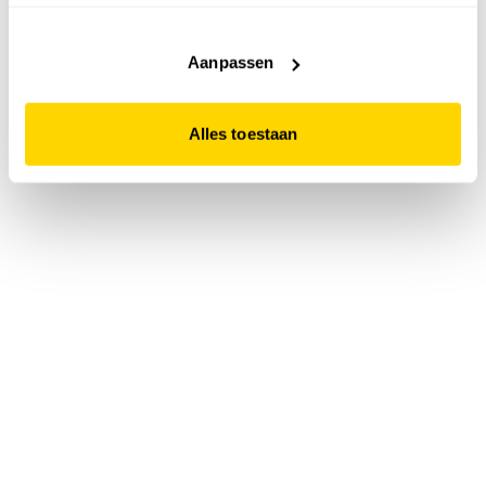
accepteert. Dit doe je door op "Alles toestaan" te klikken.
Liever geen cookies? Hou er dan rekening mee dat de
website niet optimaal functioneert.
Aanpassen
Alles toestaan