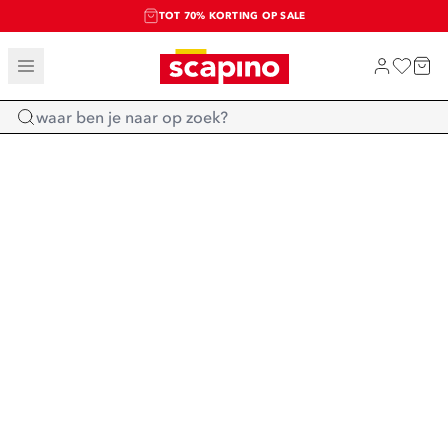
TOT 70% KORTING OP SALE
SALE: LAATSTE KANS!
SHOP NIEUW
Home