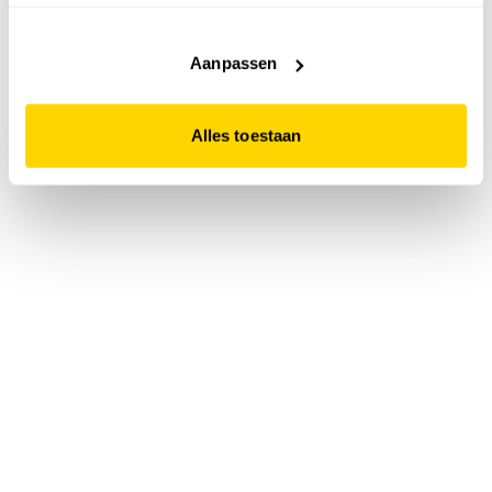
accepteert. Dit doe je door op "Alles toestaan" te klikken.
Liever geen cookies? Hou er dan rekening mee dat de
website niet optimaal functioneert.
Aanpassen
Alles toestaan