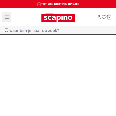
TOT 70% KORTING OP SALE
SALE: LAATSTE KANS!
SHOP NIEUW
Home