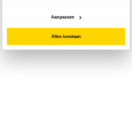
accepteert. Dit doe je door op "Alles toestaan" te klikken.
Liever geen cookies? Hou er dan rekening mee dat de
website niet optimaal functioneert.
Aanpassen
Alles toestaan