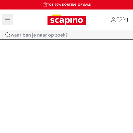
TOT 70% KORTING OP SALE
SALE: LAATSTE KANS!
SHOP NIEUW
Home