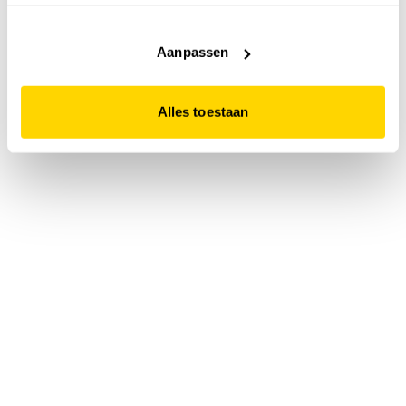
accepteert. Dit doe je door op "Alles toestaan" te klikken.
Liever geen cookies? Hou er dan rekening mee dat de
website niet optimaal functioneert.
Aanpassen
Alles toestaan