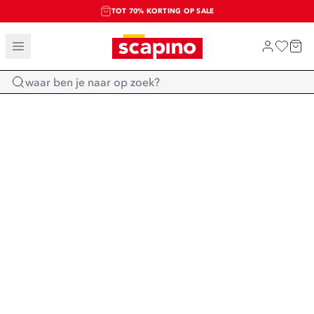
TOT 70% KORTING OP SALE
SALE: LAATSTE KANS!
SHOP NIEUW
Home