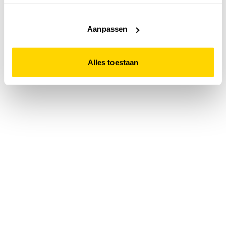
accepteert. Dit doe je door op "Alles toestaan" te klikken.
Liever geen cookies? Hou er dan rekening mee dat de
website niet optimaal functioneert.
Aanpassen
Alles toestaan