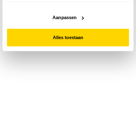
accepteert. Dit doe je door op "Alles toestaan" te klikken.
Liever geen cookies? Hou er dan rekening mee dat de
website niet optimaal functioneert.
Aanpassen
Alles toestaan