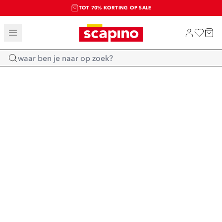
TOT 70% KORTING OP SALE
SALE: LAATSTE KANS!
SHOP NIEUW
Home