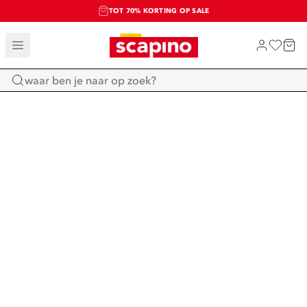
TOT 70% KORTING OP SALE
SALE: LAATSTE KANS!
SHOP NIEUW
Home