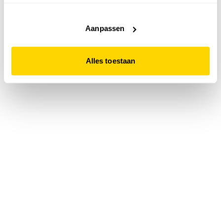
accepteert. Dit doe je door op "Alles toestaan" te klikken.
Liever geen cookies? Hou er dan rekening mee dat de
website niet optimaal functioneert.
Aanpassen
Alles toestaan