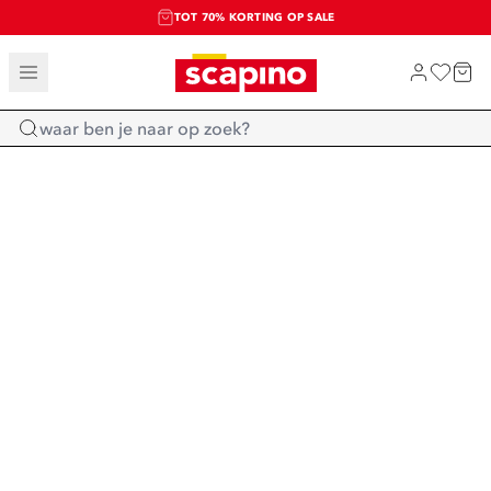
TOT 70% KORTING OP SALE
SALE: LAATSTE KANS!
SHOP NIEUW
Home