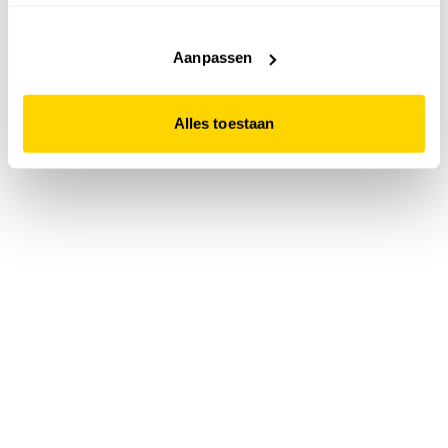
accepteert. Dit doe je door op "Alles toestaan" te klikken.
Liever geen cookies? Hou er dan rekening mee dat de
website niet optimaal functioneert.
Aanpassen
Alles toestaan