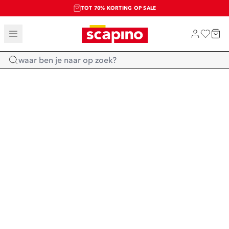
TOT 70% KORTING OP SALE
SALE: LAATSTE KANS!
SHOP NIEUW
Home