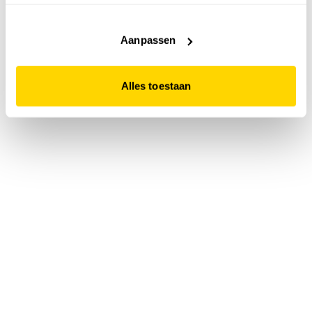
accepteert. Dit doe je door op "Alles toestaan" te klikken.
Liever geen cookies? Hou er dan rekening mee dat de
website niet optimaal functioneert.
Aanpassen
Alles toestaan