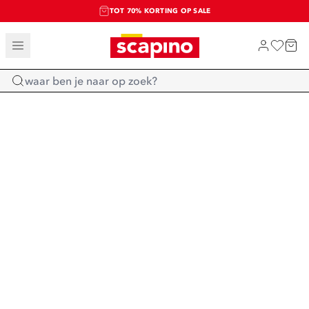
TOT 70% KORTING OP SALE
SALE: LAATSTE KANS!
SHOP NIEUW
Home