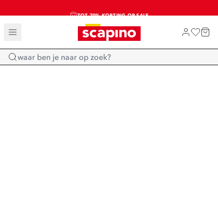
TOT 70% KORTING OP SALE
SALE: LAATSTE KANS!
SHOP NIEUW
Home