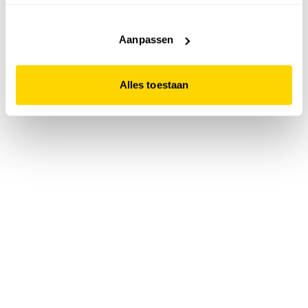
accepteert. Dit doe je door op "Alles toestaan" te klikken.
Liever geen cookies? Hou er dan rekening mee dat de
website niet optimaal functioneert.
Aanpassen
Alles toestaan