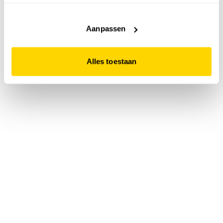
accepteert. Dit doe je door op "Alles toestaan" te klikken.
Liever geen cookies? Hou er dan rekening mee dat de
website niet optimaal functioneert.
Aanpassen
Alles toestaan