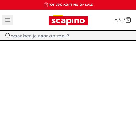
TOT 70% KORTING OP SALE
SALE: LAATSTE KANS!
SHOP NIEUW
Home