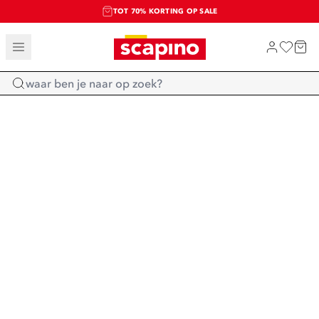
TOT 70% KORTING OP SALE
SALE: LAATSTE KANS!
SHOP NIEUW
Home