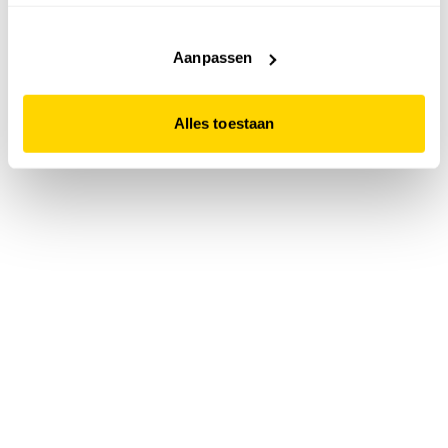
accepteert. Dit doe je door op "Alles toestaan" te klikken.
Liever geen cookies? Hou er dan rekening mee dat de
website niet optimaal functioneert.
Aanpassen
Alles toestaan