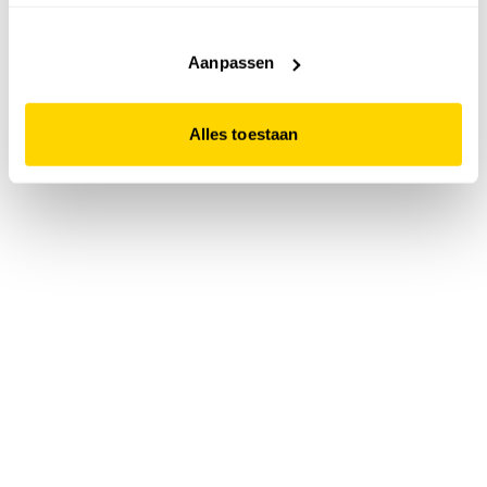
accepteert. Dit doe je door op "Alles toestaan" te klikken.
Liever geen cookies? Hou er dan rekening mee dat de
website niet optimaal functioneert.
Aanpassen
Alles toestaan