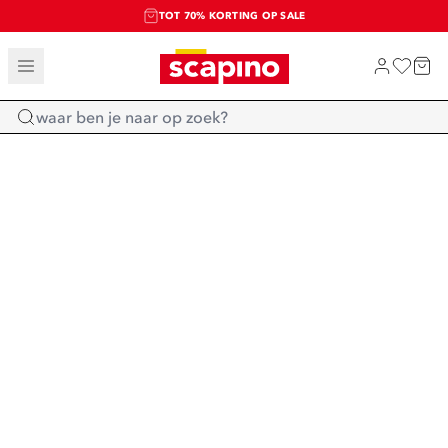
TOT 70% KORTING OP SALE
SALE: LAATSTE KANS!
SHOP NIEUW
Home