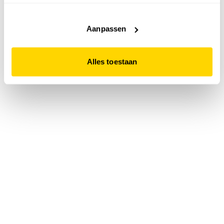
accepteert. Dit doe je door op "Alles toestaan" te klikken.
Liever geen cookies? Hou er dan rekening mee dat de
website niet optimaal functioneert.
Aanpassen
Alles toestaan