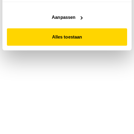
accepteert. Dit doe je door op "Alles toestaan" te klikken.
Liever geen cookies? Hou er dan rekening mee dat de
website niet optimaal functioneert.
Aanpassen
Alles toestaan