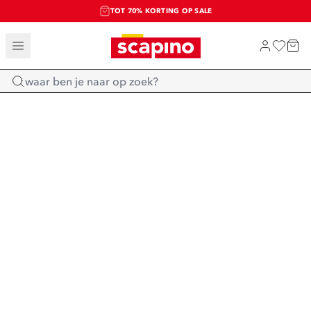
TOT 70% KORTING OP SALE
SALE: LAATSTE KANS!
SHOP NIEUW
Home